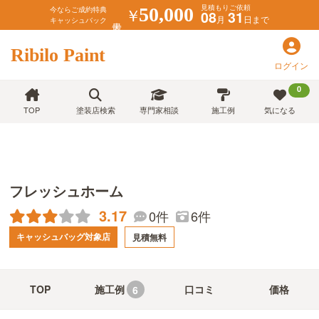
見積もりご依頼
￥
50,000
今ならご成約特典
08
31
月
日まで
キャッシュバック
Ribilo Paint
ログイン
0
TOP
塗装店検索
専門家相談
施工例
気になる
フレッシュホーム
3.17
0件
6件
キャッシュバッグ対象店
見積無料
TOP
施工例
口コミ
価格
6