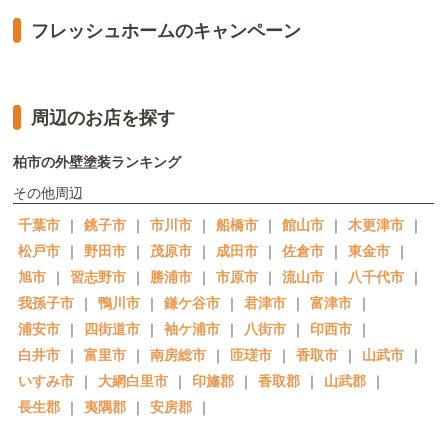
フレッシュホームのキャンペーン
周辺のお店を探す
柏市の外壁塗装ランキング
その他周辺
千葉市
｜
銚子市
｜
市川市
｜
船橋市
｜
館山市
｜
木更津市
｜
松戸市
｜
野田市
｜
茂原市
｜
成田市
｜
佐倉市
｜
東金市
｜
旭市
｜
習志野市
｜
勝浦市
｜
市原市
｜
流山市
｜
八千代市
｜
我孫子市
｜
鴨川市
｜
鎌ケ谷市
｜
君津市
｜
富津市
｜
浦安市
｜
四街道市
｜
袖ケ浦市
｜
八街市
｜
印西市
｜
白井市
｜
富里市
｜
南房総市
｜
匝瑳市
｜
香取市
｜
山武市
｜
いすみ市
｜
大網白里市
｜
印旛郡
｜
香取郡
｜
山武郡
｜
長生郡
｜
夷隅郡
｜
安房郡
｜