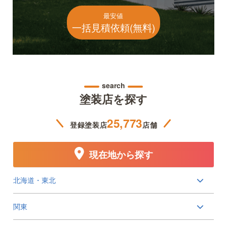
最安値
一括見積依頼(無料)
search
塗装店を探す
25,773
登録塗装店
店舗
現在地から探す
北海道・東北
関東