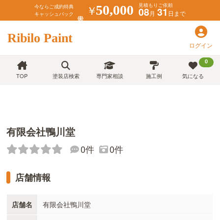
見積もりご依頼
￥
50,000
今ならご成約特典
08
31
月
日まで
キャッシュバック
Ribilo Paint
ログイン
0
TOP
塗装店検索
専門家相談
施工例
気になる
有限会社鴨川堂
0件
0件
店舗情報
店舗名
有限会社鴨川堂