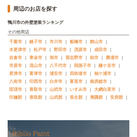
周辺のお店を探す
鴨川市の外壁塗装ランキング
その他周辺
千葉市
｜
銚子市
｜
市川市
｜
船橋市
｜
館山市
｜
木更津市
｜
松戸市
｜
野田市
｜
茂原市
｜
成田市
｜
佐倉市
｜
東金市
｜
旭市
｜
習志野市
｜
柏市
｜
勝浦市
｜
市原市
｜
流山市
｜
八千代市
｜
我孫子市
｜
鎌ケ谷市
｜
君津市
｜
富津市
｜
浦安市
｜
四街道市
｜
袖ケ浦市
｜
八街市
｜
印西市
｜
白井市
｜
富里市
｜
南房総市
｜
匝瑳市
｜
香取市
｜
山武市
｜
いすみ市
｜
大網白里市
｜
印旛郡
｜
香取郡
｜
山武郡
｜
長生郡
｜
夷隅郡
｜
安房郡
｜