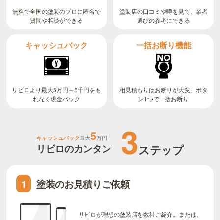
無料で全国の塗装のプロに匿名で
塗装店の口コミや噂を見て、業者
質問や相談ができる
選びの参考にできる
キャッシュバック
一括お断り機能
リビロより最大5万円～5千円をも
相見積もりはお断りが大変。ボタ
ン1つで一括お断り
れなく現金バック
3
5
キャッシュバック
最大
万円
リビロのカンタン
ステップ
塗装のお見積りご依頼
1
リビロが理想の塗装店を数社ご紹介。または、