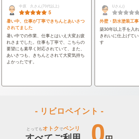
中原 久さん(70代以上)
Uさん()
5
暑い中、仕事が丁寧できちんとあいさつ
外壁・防水塗装工事
されてました
築30年以上手を入
暑い中での作業、仕事とはいえ大変お疲
きれいに仕上げてい
れさまでした。仕事も丁寧で、こちらの
す
要望にも素早く対応されていて、また、
あいさつも、きちんとされて大変気持ち
よかったです。
- リビロペイント -
0
オトク
ベンリ
とっても
で
すべてご利用
円