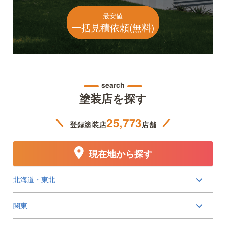
最安値
一括見積依頼(無料)
search
塗装店を探す
25,773
登録塗装店
店舗
現在地から探す
北海道・東北
関東