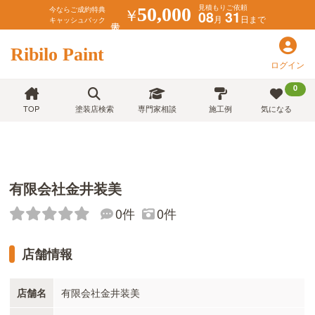
見積もりご依頼
￥
50,000
今ならご成約特典
08
31
月
日まで
キャッシュバック
Ribilo Paint
ログイン
0
TOP
塗装店検索
専門家相談
施工例
気になる
有限会社金井装美
0件
0件
店舗情報
店舗名
有限会社金井装美