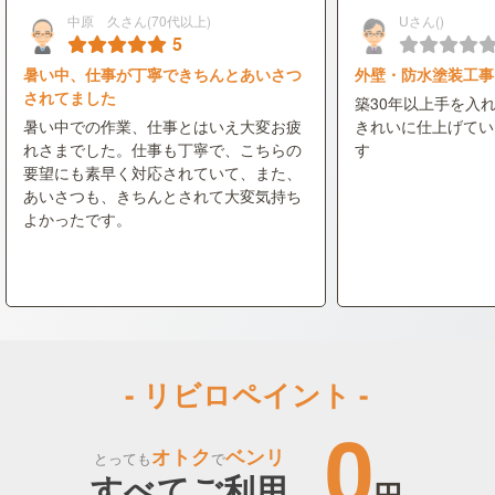
中原 久さん(70代以上)
Uさん()
5
暑い中、仕事が丁寧できちんとあいさつ
外壁・防水塗装工事
されてました
築30年以上手を入
暑い中での作業、仕事とはいえ大変お疲
きれいに仕上げてい
れさまでした。仕事も丁寧で、こちらの
す
要望にも素早く対応されていて、また、
あいさつも、きちんとされて大変気持ち
よかったです。
- リビロペイント -
0
オトク
ベンリ
とっても
で
すべてご利用
円