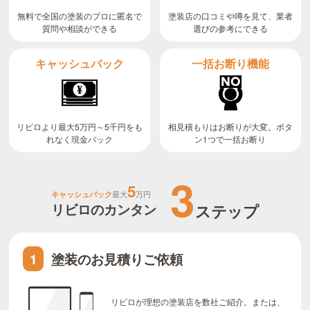
無料で全国の塗装のプロに匿名で
塗装店の口コミや噂を見て、業者
質問や相談ができる
選びの参考にできる
キャッシュバック
一括お断り機能
リビロより最大5万円～5千円をも
相見積もりはお断りが大変。ボタ
ン1つで一括お断り
れなく現金バック
3
5
キャッシュバック
最大
万円
リビロのカンタン
ステップ
塗装のお見積りご依頼
1
リビロが理想の塗装店を数社ご紹介。または、