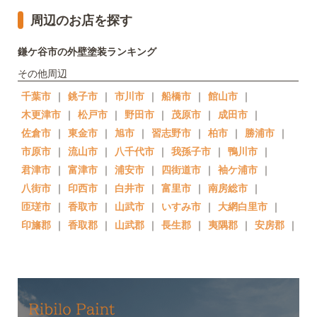
周辺のお店を探す
鎌ケ谷市の外壁塗装ランキング
その他周辺
千葉市
｜
銚子市
｜
市川市
｜
船橋市
｜
館山市
｜
木更津市
｜
松戸市
｜
野田市
｜
茂原市
｜
成田市
｜
佐倉市
｜
東金市
｜
旭市
｜
習志野市
｜
柏市
｜
勝浦市
｜
市原市
｜
流山市
｜
八千代市
｜
我孫子市
｜
鴨川市
｜
君津市
｜
富津市
｜
浦安市
｜
四街道市
｜
袖ケ浦市
｜
八街市
｜
印西市
｜
白井市
｜
富里市
｜
南房総市
｜
匝瑳市
｜
香取市
｜
山武市
｜
いすみ市
｜
大網白里市
｜
印旛郡
｜
香取郡
｜
山武郡
｜
長生郡
｜
夷隅郡
｜
安房郡
｜