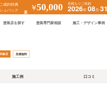
見積もりご依頼
ご成約特典
￥
50,000
2026
08
3
年
月
シュバック
塗装店を探す
塗装専門家相談
施工・デザイン事例
対象店
見積無料
施工例
口コミ