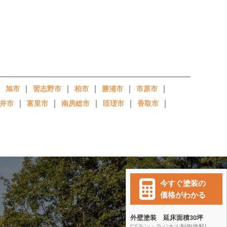
｜
｜
｜
｜
｜
｜
旭市
習志野市
柏市
勝浦市
市原市
｜
｜
｜
｜
｜
井市
富里市
南房総市
匝瑳市
香取市