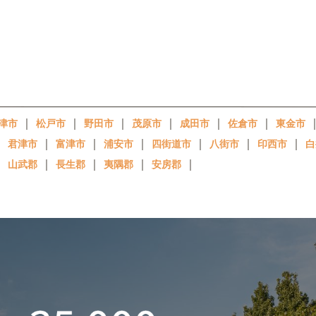
｜
｜
｜
｜
｜
｜
津市
松戸市
野田市
茂原市
成田市
佐倉市
東金市
｜
｜
｜
｜
｜
｜
｜
君津市
富津市
浦安市
四街道市
八街市
印西市
白
｜
｜
｜
｜
｜
山武郡
長生郡
夷隅郡
安房郡