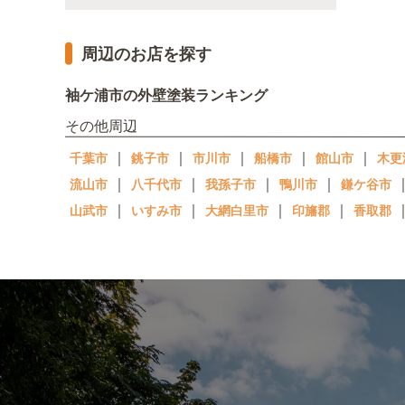
周辺のお店を探す
袖ケ浦市の外壁塗装ランキング
その他周辺
｜
｜
｜
｜
｜
千葉市
銚子市
市川市
船橋市
館山市
木更
｜
｜
｜
｜
流山市
八千代市
我孫子市
鴨川市
鎌ケ谷市
｜
｜
｜
｜
山武市
いすみ市
大網白里市
印旛郡
香取郡