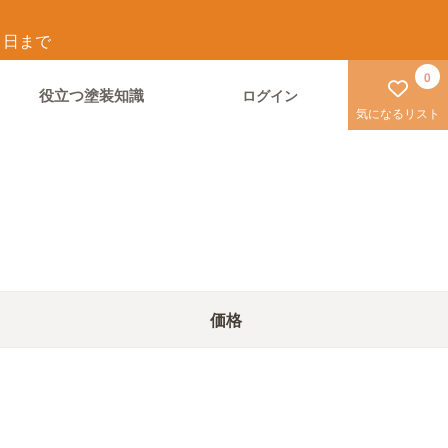
1
日まで
0
役立つ塗装知識
ログイン
気になるリスト
価格