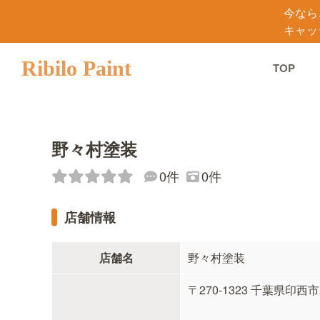
今なら
キャッ
Ribilo Paint
TOP
野々村塗装
0件
0件
店舗情報
店舗名
野々村塗装
〒270-1323 千葉県印西市木