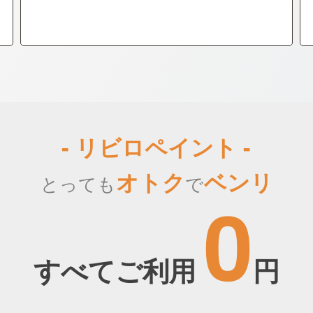
- リビロペイント -
オトク
ベンリ
とっても
で
0
すべてご利用
円