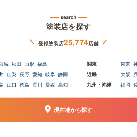
search
塗装店を探す
25,774
登録塗装店
店舗
宮城
秋田
山形
福島
東京
井
山梨
長野
愛知
岐阜
静岡
大阪
島
山口
徳島
香川
愛媛
高知
福岡
現在地から探す