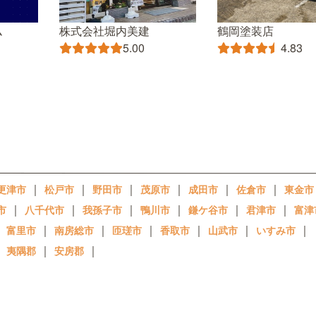
ム
株式会社堀内美建
鶴岡塗装店
5.00
4.83
｜
｜
｜
｜
｜
｜
更津市
松戸市
野田市
茂原市
成田市
佐倉市
東金市
｜
｜
｜
｜
｜
｜
市
八千代市
我孫子市
鴨川市
鎌ケ谷市
君津市
富津
｜
｜
｜
｜
｜
｜
｜
富里市
南房総市
匝瑳市
香取市
山武市
いすみ市
｜
｜
｜
夷隅郡
安房郡