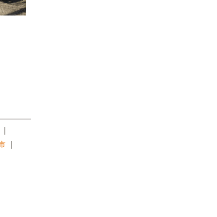
｜
｜
市