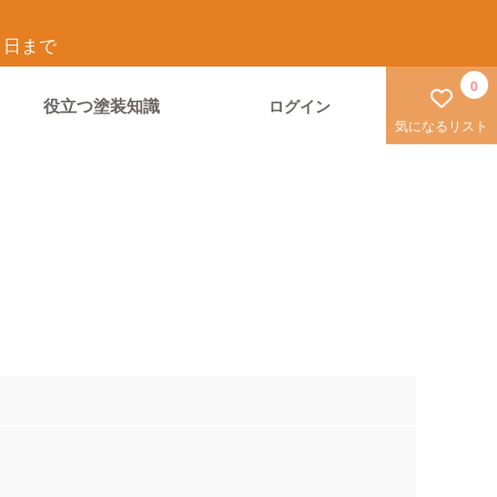
1
日まで
0
役立つ塗装知識
ログイン
気になるリスト