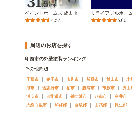
ペイントホームズ 成田店
リライアブルホー
4.57
5.00
周辺のお店を探す
印西市の外壁塗装ランキング
その他周辺
｜
｜
｜
｜
｜
千葉市
銚子市
市川市
船橋市
館山市
木
｜
｜
｜
｜
｜
旭市
習志野市
柏市
勝浦市
市原市
流山
｜
｜
｜
｜
浦安市
四街道市
袖ケ浦市
八街市
白井市
｜
｜
｜
｜
大網白里市
印旛郡
香取郡
山武郡
長生郡