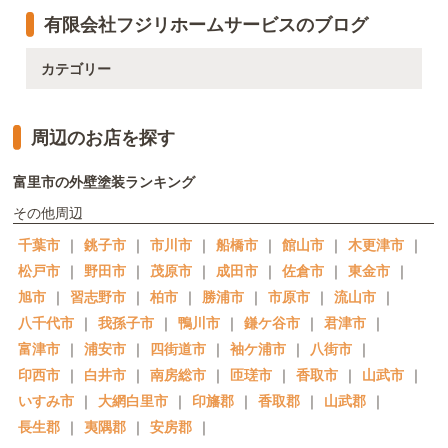
有限会社フジリホームサービスのブログ
カテゴリー
周辺のお店を探す
富里市の外壁塗装ランキング
その他周辺
千葉市
｜
銚子市
｜
市川市
｜
船橋市
｜
館山市
｜
木更津市
｜
松戸市
｜
野田市
｜
茂原市
｜
成田市
｜
佐倉市
｜
東金市
｜
旭市
｜
習志野市
｜
柏市
｜
勝浦市
｜
市原市
｜
流山市
｜
八千代市
｜
我孫子市
｜
鴨川市
｜
鎌ケ谷市
｜
君津市
｜
富津市
｜
浦安市
｜
四街道市
｜
袖ケ浦市
｜
八街市
｜
印西市
｜
白井市
｜
南房総市
｜
匝瑳市
｜
香取市
｜
山武市
｜
いすみ市
｜
大網白里市
｜
印旛郡
｜
香取郡
｜
山武郡
｜
長生郡
｜
夷隅郡
｜
安房郡
｜