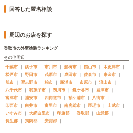
回答した匿名相談
周辺のお店を探す
香取市の外壁塗装ランキング
その他周辺
千葉市
｜
銚子市
｜
市川市
｜
船橋市
｜
館山市
｜
木更津市
｜
松戸市
｜
野田市
｜
茂原市
｜
成田市
｜
佐倉市
｜
東金市
｜
旭市
｜
習志野市
｜
柏市
｜
勝浦市
｜
市原市
｜
流山市
｜
八千代市
｜
我孫子市
｜
鴨川市
｜
鎌ケ谷市
｜
君津市
｜
富津市
｜
浦安市
｜
四街道市
｜
袖ケ浦市
｜
八街市
｜
印西市
｜
白井市
｜
富里市
｜
南房総市
｜
匝瑳市
｜
山武市
｜
いすみ市
｜
大網白里市
｜
印旛郡
｜
香取郡
｜
山武郡
｜
長生郡
｜
夷隅郡
｜
安房郡
｜