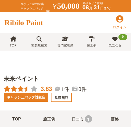
見積もりご依頼
￥
50,000
今ならご成約特典
08
31
月
日まで
キャッシュバック
Ribilo Paint
ログイン
0
TOP
塗装店検索
専門家相談
施工例
気になる
未来ペイント
3.83
1件
0件
キャッシュバッグ対象店
見積無料
TOP
施工例
口コミ
価格
1