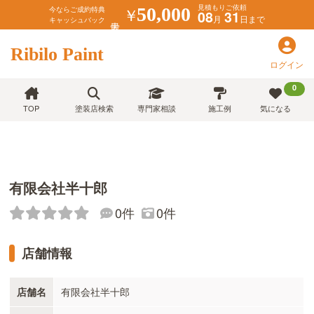
見積もりご依頼
￥
50,000
今ならご成約特典
08
31
月
日まで
キャッシュバック
Ribilo Paint
ログイン
0
TOP
塗装店検索
専門家相談
施工例
気になる
有限会社半十郎
0件
0件
店舗情報
店舗名
有限会社半十郎