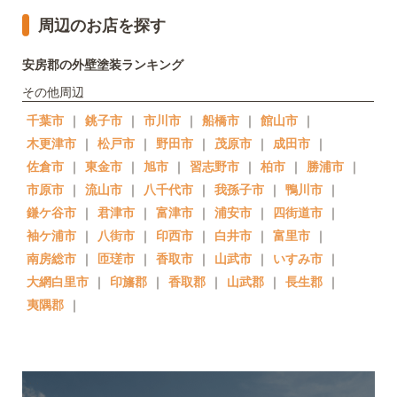
周辺のお店を探す
安房郡の外壁塗装ランキング
その他周辺
千葉市
｜
銚子市
｜
市川市
｜
船橋市
｜
館山市
｜
木更津市
｜
松戸市
｜
野田市
｜
茂原市
｜
成田市
｜
佐倉市
｜
東金市
｜
旭市
｜
習志野市
｜
柏市
｜
勝浦市
｜
市原市
｜
流山市
｜
八千代市
｜
我孫子市
｜
鴨川市
｜
鎌ケ谷市
｜
君津市
｜
富津市
｜
浦安市
｜
四街道市
｜
袖ケ浦市
｜
八街市
｜
印西市
｜
白井市
｜
富里市
｜
南房総市
｜
匝瑳市
｜
香取市
｜
山武市
｜
いすみ市
｜
大網白里市
｜
印旛郡
｜
香取郡
｜
山武郡
｜
長生郡
｜
夷隅郡
｜