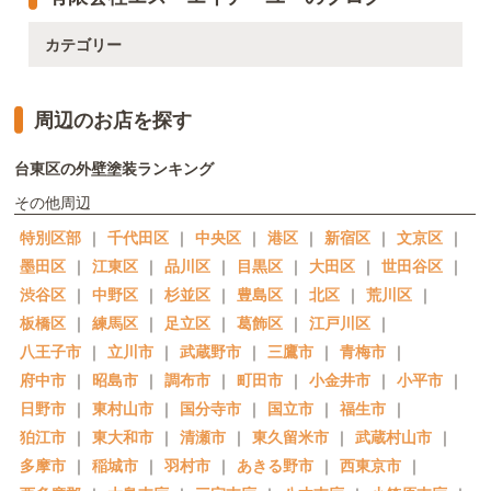
カテゴリー
周辺のお店を探す
台東区の外壁塗装ランキング
その他周辺
特別区部
｜
千代田区
｜
中央区
｜
港区
｜
新宿区
｜
文京区
｜
墨田区
｜
江東区
｜
品川区
｜
目黒区
｜
大田区
｜
世田谷区
｜
渋谷区
｜
中野区
｜
杉並区
｜
豊島区
｜
北区
｜
荒川区
｜
板橋区
｜
練馬区
｜
足立区
｜
葛飾区
｜
江戸川区
｜
八王子市
｜
立川市
｜
武蔵野市
｜
三鷹市
｜
青梅市
｜
府中市
｜
昭島市
｜
調布市
｜
町田市
｜
小金井市
｜
小平市
｜
日野市
｜
東村山市
｜
国分寺市
｜
国立市
｜
福生市
｜
狛江市
｜
東大和市
｜
清瀬市
｜
東久留米市
｜
武蔵村山市
｜
多摩市
｜
稲城市
｜
羽村市
｜
あきる野市
｜
西東京市
｜