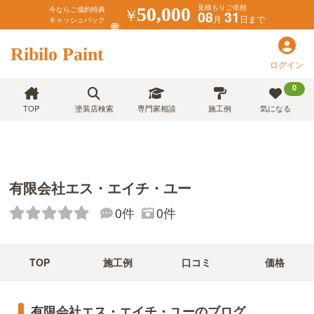
見積もりご依頼
￥
50,000
今ならご成約特典
08
31
月
日まで
キャッシュバック
Ribilo Paint
ログイン
0
TOP
塗装店検索
専門家相談
施工例
気になる
有限会社エス・エイチ・ユー
0件
0件
TOP
施工例
口コミ
価格
有限会社エス・エイチ・ユーのブログ