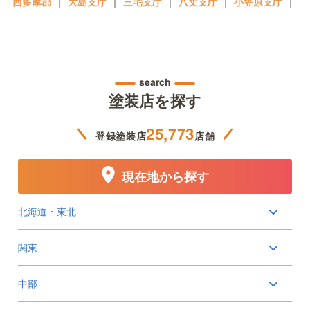
西多摩郡
｜
大島支庁
｜
三宅支庁
｜
八丈支庁
｜
小笠原支庁
｜
search
塗装店を探す
25,773
登録塗装店
店舗
現在地から探す
北海道・東北
関東
中部