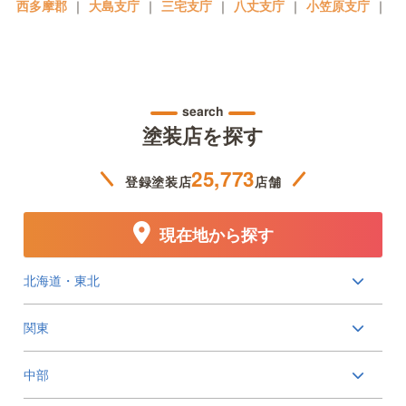
西多摩郡
｜
大島支庁
｜
三宅支庁
｜
八丈支庁
｜
小笠原支庁
｜
search
塗装店を探す
25,773
登録塗装店
店舗
現在地から探す
北海道・東北
関東
中部