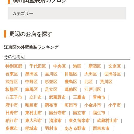
カテゴリー
周辺のお店を探す
江東区の外壁塗装ランキング
その他周辺
特別区部
｜
千代田区
｜
中央区
｜
港区
｜
新宿区
｜
文京区
｜
台東区
｜
墨田区
｜
品川区
｜
目黒区
｜
大田区
｜
世田谷区
｜
渋谷区
｜
中野区
｜
杉並区
｜
豊島区
｜
北区
｜
荒川区
｜
板橋区
｜
練馬区
｜
足立区
｜
葛飾区
｜
江戸川区
｜
八王子市
｜
立川市
｜
武蔵野市
｜
三鷹市
｜
青梅市
｜
府中市
｜
昭島市
｜
調布市
｜
町田市
｜
小金井市
｜
小平市
｜
日野市
｜
東村山市
｜
国分寺市
｜
国立市
｜
福生市
｜
狛江市
｜
東大和市
｜
清瀬市
｜
東久留米市
｜
武蔵村山市
｜
多摩市
｜
稲城市
｜
羽村市
｜
あきる野市
｜
西東京市
｜