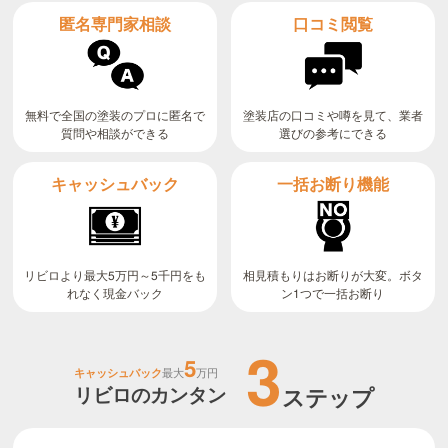
匿名専門家相談
口コミ閲覧
無料で全国の塗装のプロに匿名で
塗装店の口コミや噂を見て、業者
質問や相談ができる
選びの参考にできる
キャッシュバック
一括お断り機能
リビロより最大5万円～5千円をも
相見積もりはお断りが大変。ボタ
ン1つで一括お断り
れなく現金バック
3
5
キャッシュバック
最大
万円
リビロのカンタン
ステップ