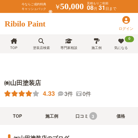
見積もりご依頼
￥
50,000
今ならご成約特典
08
31
月
日まで
キャッシュバック
Ribilo Paint
ログイン
0
TOP
塗装店検索
専門家相談
施工例
気になる
㈱山田塗装店
4.33
3件
0件
TOP
施工例
口コミ
価格
3
㈱山田塗装店のブログ