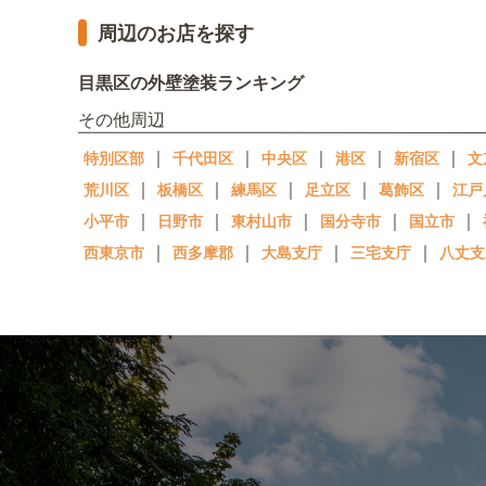
周辺のお店を探す
目黒区の外壁塗装ランキング
その他周辺
｜
｜
｜
｜
｜
特別区部
千代田区
中央区
港区
新宿区
文
｜
｜
｜
｜
｜
荒川区
板橋区
練馬区
足立区
葛飾区
江戸
｜
｜
｜
｜
｜
小平市
日野市
東村山市
国分寺市
国立市
｜
｜
｜
｜
西東京市
西多摩郡
大島支庁
三宅支庁
八丈支