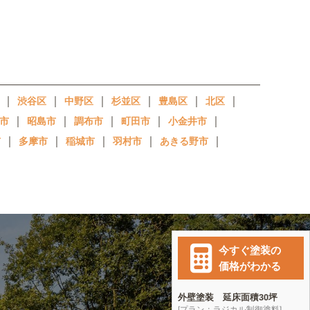
｜
｜
｜
｜
｜
｜
渋谷区
中野区
杉並区
豊島区
北区
｜
｜
｜
｜
｜
市
昭島市
調布市
町田市
小金井市
｜
｜
｜
｜
｜
市
多摩市
稲城市
羽村市
あきる野市