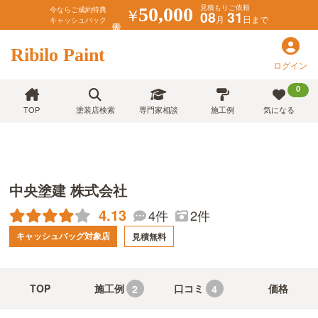
見積もりご依頼
￥
50,000
今ならご成約特典
08
31
月
日まで
キャッシュバック
Ribilo Paint
ログイン
0
TOP
塗装店検索
専門家相談
施工例
気になる
中央塗建 株式会社
4.13
4件
2件
キャッシュバッグ対象店
見積無料
TOP
施工例
口コミ
価格
2
4