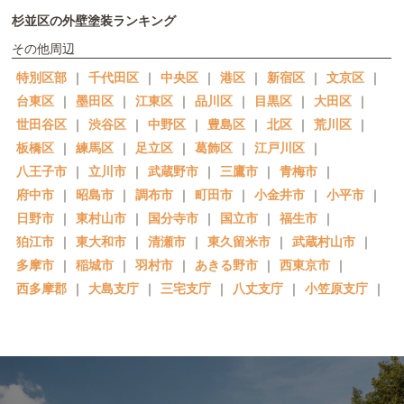
杉並区の外壁塗装ランキング
その他周辺
特別区部
｜
千代田区
｜
中央区
｜
港区
｜
新宿区
｜
文京区
｜
台東区
｜
墨田区
｜
江東区
｜
品川区
｜
目黒区
｜
大田区
｜
世田谷区
｜
渋谷区
｜
中野区
｜
豊島区
｜
北区
｜
荒川区
｜
板橋区
｜
練馬区
｜
足立区
｜
葛飾区
｜
江戸川区
｜
八王子市
｜
立川市
｜
武蔵野市
｜
三鷹市
｜
青梅市
｜
府中市
｜
昭島市
｜
調布市
｜
町田市
｜
小金井市
｜
小平市
｜
日野市
｜
東村山市
｜
国分寺市
｜
国立市
｜
福生市
｜
狛江市
｜
東大和市
｜
清瀬市
｜
東久留米市
｜
武蔵村山市
｜
多摩市
｜
稲城市
｜
羽村市
｜
あきる野市
｜
西東京市
｜
西多摩郡
｜
大島支庁
｜
三宅支庁
｜
八丈支庁
｜
小笠原支庁
｜