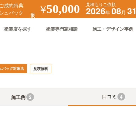
見積もりご依頼
ご成約特典
￥
50,000
2026
08
3
年
月
シュバック
塗装店を探す
塗装専門家相談
施工・デザイン事例
ュバッグ対象店
見積無料
口コミ
4
施工例
2