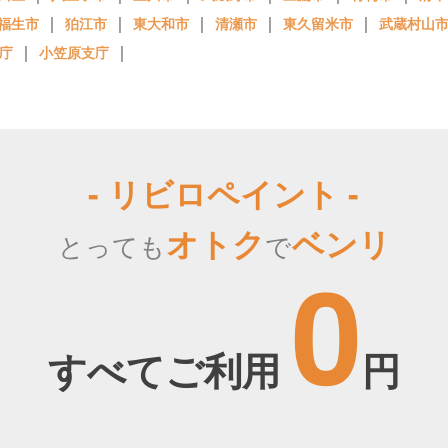
｜
｜
｜
｜
｜
福生市
狛江市
東大和市
清瀬市
東久留米市
武蔵村山
｜
｜
庁
小笠原支庁
- リビロペイント -
オトク
ベンリ
とっても
で
0
すべてご利用
円