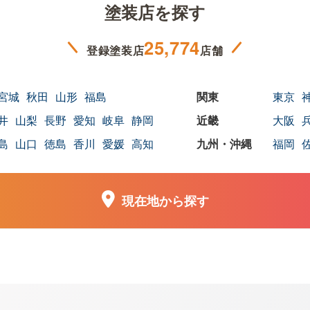
塗装店を探す
25,774
登録塗装店
店舗
宮城
秋田
山形
福島
東京
井
山梨
長野
愛知
岐阜
静岡
大阪
島
山口
徳島
香川
愛媛
高知
福岡
現在地から探す