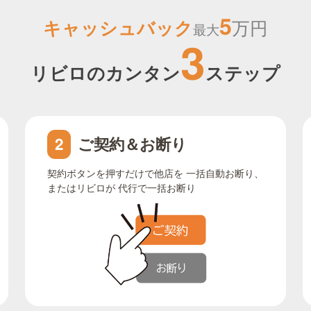
5
キャッシュバック
万円
最大
3
リビロのカンタン
ステップ
ご契約＆お断り
2
契約ボタンを押すだけで他店を 一括自動お断り、
またはリビロが 代行で一括お断り