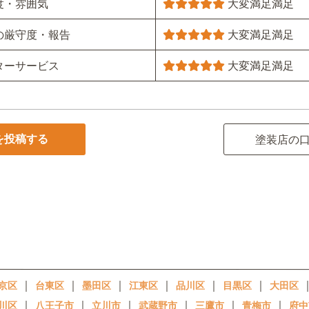
度・雰囲気
大変満足
満足
の厳守度・報告
大変満足
満足
ターサービス
大変満足
満足
を投稿する
塗装店の
｜
｜
｜
｜
｜
｜
京区
台東区
墨田区
江東区
品川区
目黒区
大田区
｜
｜
｜
｜
｜
｜
川区
八王子市
立川市
武蔵野市
三鷹市
青梅市
府中