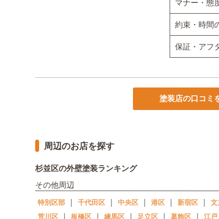
マナー・態
約束・時間
保証・アフ
塗装店の口コミ
周辺のお店を探す
杉並区の外壁塗装ランキング
その他周辺
｜
｜
｜
｜
｜
特別区部
千代田区
中央区
港区
新宿区
文
｜
｜
｜
｜
｜
荒川区
板橋区
練馬区
足立区
葛飾区
江戸