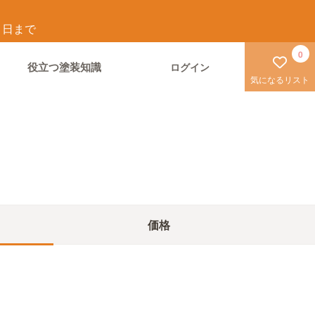
1
日まで
0
役立つ塗装知識
ログイン
気になるリスト
価格