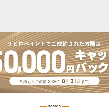
8
31
2026年
月
日まで
見積もりご依頼
search