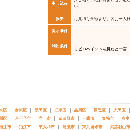
お見積りご依頼時または、現
申し込み
い。
摘要
お見積り金額より、各お一人様3
提示条件
利用条件
リビロペイントを見たと一言
｜
｜
｜
｜
｜
｜
京区
台東区
墨田区
江東区
品川区
目黒区
大田区
｜
｜
｜
｜
｜
｜
川区
八王子市
立川市
武蔵野市
三鷹市
青梅市
府中
｜
｜
｜
｜
｜
福生市
狛江市
東大和市
清瀬市
東久留米市
武蔵村山