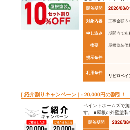
2026/08/0
開催期間
対象内容
工事金額５
申し込み
期間内であ
摘要
屋根塗装価
提示条件
-
利用条件
リビロペイ
[ 紹介割りキャンペーン ] - 20,000円の割引！
ペイントホームズで施
す。 ■屋根or外壁塗装
2026/08
開催期間