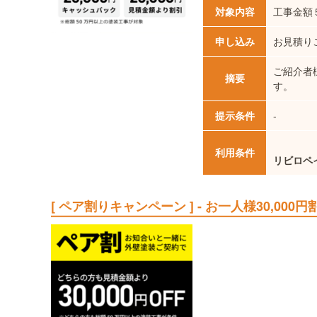
対象内容
工事金額
申し込み
お見積り
ご紹介者様
摘要
す。
提示条件
-
利用条件
リビロペ
[ ペア割りキャンペーン ] - お一人様30,000円