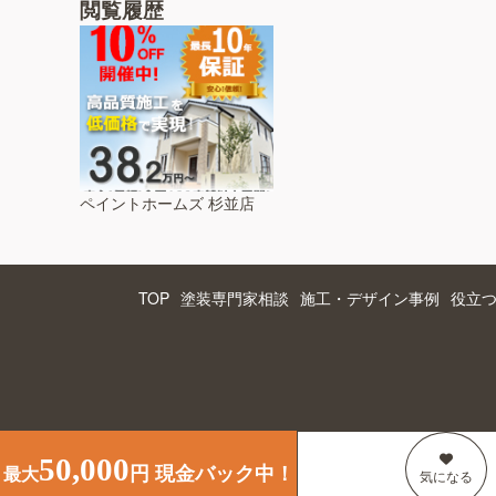
閲覧履歴
ペイントホームズ 杉並店
TOP
塗装専門家相談
施工・デザイン事例
役立
50,000
円 現金バック中！
最大