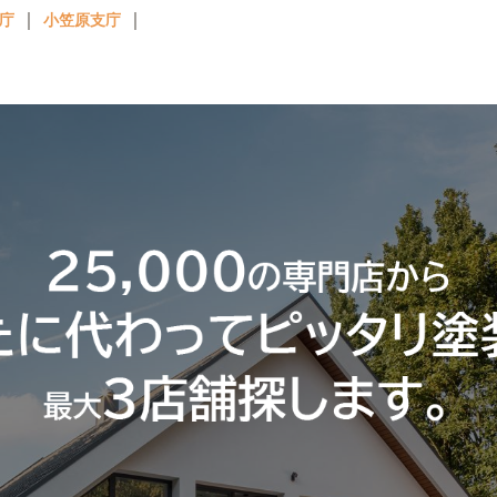
｜
｜
庁
小笠原支庁