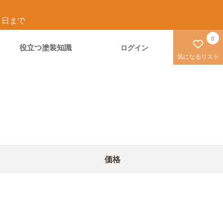
1
日まで
0
役立つ塗装知識
ログイン
気になるリスト
価格