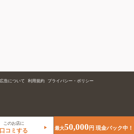
広告について
利用規約
プライバシー・ポリシー
このお店に
50,000
円 現金バック中！
▶
最大
口コミする