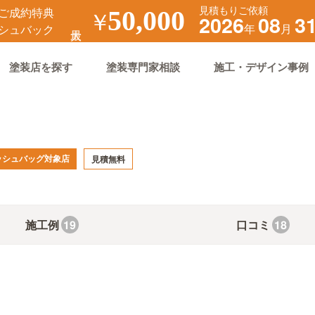
見積もりご依頼
ご成約特典
￥
50,000
2026
08
3
年
月
シュバック
塗装店を探す
塗装専門家相談
施工・デザイン事例
ッシュバッグ対象店
見積無料
施工例
口コミ
19
18