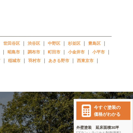
｜
｜
｜
｜
｜
｜
世田谷区
渋谷区
中野区
杉並区
豊島区
｜
｜
｜
｜
｜
｜
昭島市
調布市
町田市
小金井市
小平市
｜
｜
｜
｜
｜
市
稲城市
羽村市
あきる野市
西東京市