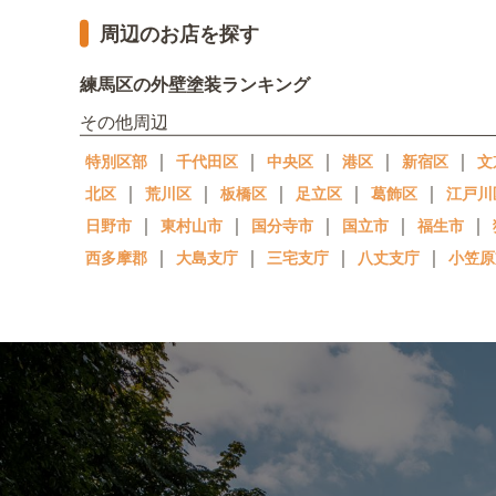
周辺のお店を探す
練馬区の外壁塗装ランキング
その他周辺
｜
｜
｜
｜
｜
特別区部
千代田区
中央区
港区
新宿区
文
｜
｜
｜
｜
｜
北区
荒川区
板橋区
足立区
葛飾区
江戸川
｜
｜
｜
｜
｜
日野市
東村山市
国分寺市
国立市
福生市
｜
｜
｜
｜
西多摩郡
大島支庁
三宅支庁
八丈支庁
小笠原