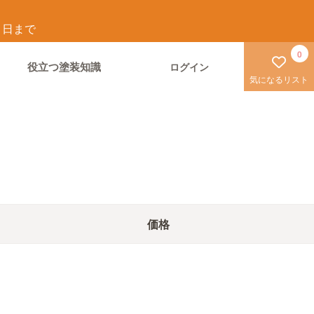
1
日まで
0
役立つ塗装知識
ログイン
気になるリスト
価格