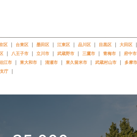
｜
｜
｜
｜
｜
｜
京区
台東区
墨田区
江東区
品川区
目黒区
大田区
｜
｜
｜
｜
｜
｜
区
八王子市
立川市
武蔵野市
三鷹市
青梅市
府中市
｜
｜
｜
｜
｜
狛江市
東大和市
清瀬市
東久留米市
武蔵村山市
多摩
｜
支庁