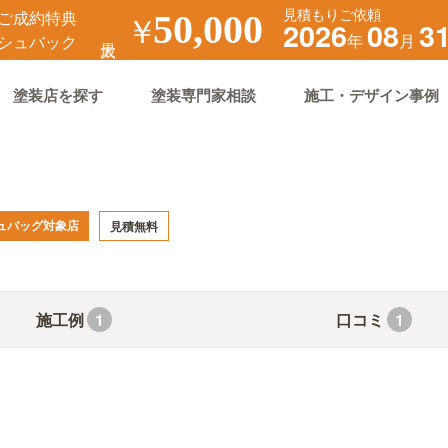
見積もりご依頼
ご成約特典
￥
50,000
2026
08
3
年
月
シュバック
塗装店を探す
塗装専門家相談
施工・デザイン事例
ュバッグ対象店
見積無料
施工例
口コミ
1
1