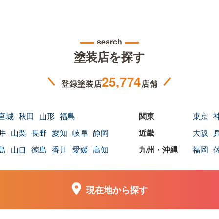
search
塗装店を探す
25,774
登録塗装店
店舗
宮城
秋田
山形
福島
東京
井
山梨
長野
愛知
岐阜
静岡
大阪
島
山口
徳島
香川
愛媛
高知
福岡
現在地から探す