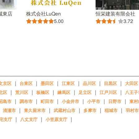
城東店
株式会社LuQen
恒栄建装有限会社
5.00
3.72
｜
｜
｜
｜
｜
｜
文京区
台東区
墨田区
江東区
品川区
目黒区
大田区
｜
｜
｜
｜
｜
｜
北区
荒川区
板橋区
練馬区
足立区
江戸川区
八王子
｜
｜
｜
｜
｜
｜
昭島市
調布市
町田市
小金井市
小平市
日野市
東村
｜
｜
｜
｜
｜
｜
清瀬市
東久留米市
武蔵村山市
多摩市
稲城市
羽村市
｜
｜
｜
宅支庁
八丈支庁
小笠原支庁