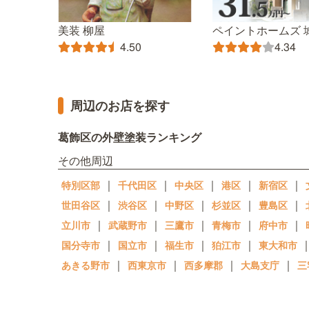
美装 柳屋
ペイントホームズ 
4.50
4.34
周辺のお店を探す
葛飾区の外壁塗装ランキング
その他周辺
｜
｜
｜
｜
｜
特別区部
千代田区
中央区
港区
新宿区
｜
｜
｜
｜
｜
世田谷区
渋谷区
中野区
杉並区
豊島区
｜
｜
｜
｜
｜
立川市
武蔵野市
三鷹市
青梅市
府中市
｜
｜
｜
｜
国分寺市
国立市
福生市
狛江市
東大和市
｜
｜
｜
｜
あきる野市
西東京市
西多摩郡
大島支庁
三