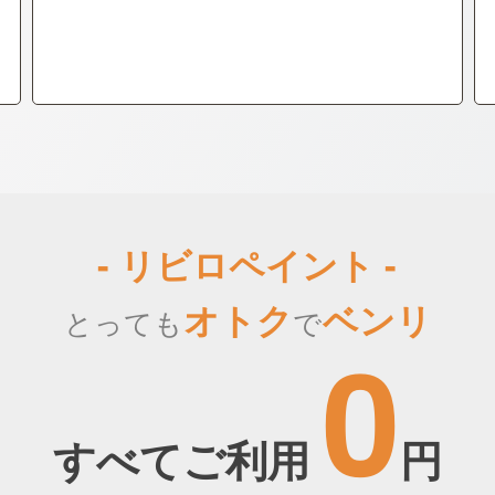
- リビロペイント -
オトク
ベンリ
とっても
で
0
すべてご利用
円