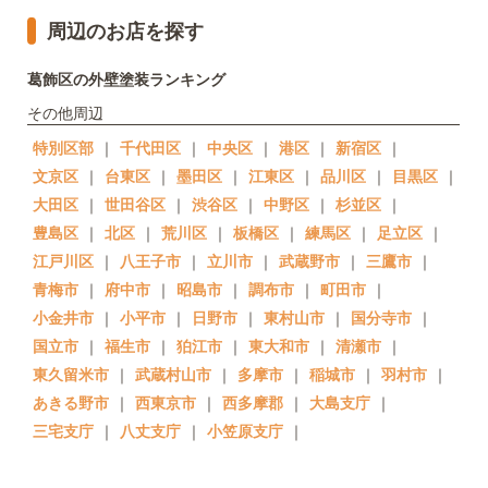
周辺のお店を探す
葛飾区の外壁塗装ランキング
その他周辺
特別区部
｜
千代田区
｜
中央区
｜
港区
｜
新宿区
｜
文京区
｜
台東区
｜
墨田区
｜
江東区
｜
品川区
｜
目黒区
｜
大田区
｜
世田谷区
｜
渋谷区
｜
中野区
｜
杉並区
｜
豊島区
｜
北区
｜
荒川区
｜
板橋区
｜
練馬区
｜
足立区
｜
江戸川区
｜
八王子市
｜
立川市
｜
武蔵野市
｜
三鷹市
｜
青梅市
｜
府中市
｜
昭島市
｜
調布市
｜
町田市
｜
小金井市
｜
小平市
｜
日野市
｜
東村山市
｜
国分寺市
｜
国立市
｜
福生市
｜
狛江市
｜
東大和市
｜
清瀬市
｜
東久留米市
｜
武蔵村山市
｜
多摩市
｜
稲城市
｜
羽村市
｜
あきる野市
｜
西東京市
｜
西多摩郡
｜
大島支庁
｜
三宅支庁
｜
八丈支庁
｜
小笠原支庁
｜