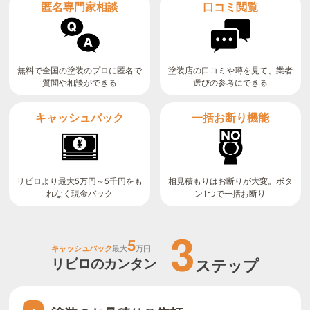
匿名専門家相談
口コミ閲覧
無料で全国の塗装のプロに匿名で
塗装店の口コミや噂を見て、業者
質問や相談ができる
選びの参考にできる
キャッシュバック
一括お断り機能
リビロより最大5万円～5千円をも
相見積もりはお断りが大変。ボタ
ン1つで一括お断り
れなく現金バック
3
5
キャッシュバック
最大
万円
リビロのカンタン
ステップ