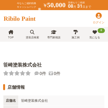
見積もりご依頼
￥
50,000
今ならご成約特典
08
31
月
日まで
キャッシュバック
Ribilo Paint
ログイン
0
TOP
塗装店検索
専門家相談
施工例
気になる
笹崎塗装株式会社
0件
0件
店舗情報
店舗名
笹崎塗装株式会社