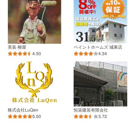
美装 柳屋
ペイントホームズ 城東店
4.50
4.34
株式会社LuQen
恒栄建装有限会社
5.00
3.72