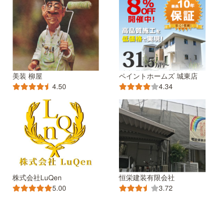
美装 柳屋
ペイントホームズ 城東店
4.50
4.34
株式会社LuQen
恒栄建装有限会社
5.00
3.72