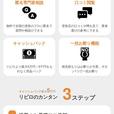
匿名専門家相談
口コミ閲覧
無料で全国の塗装のプロに匿名で
塗装店の口コミや噂を見て、業者
質問や相談ができる
選びの参考にできる
キャッシュバック
一括お断り機能
リビロより最大5万円～5千円をも
相見積もりはお断りが大変。ボタ
ン1つで一括お断り
れなく現金バック
3
5
キャッシュバック
最大
万円
リビロのカンタン
ステップ