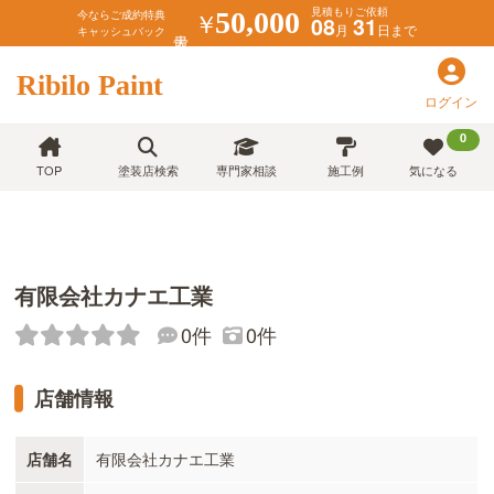
見積もりご依頼
￥
50,000
今ならご成約特典
08
31
月
日まで
キャッシュバック
Ribilo Paint
ログイン
0
TOP
塗装店検索
専門家相談
施工例
気になる
有限会社カナエ工業
0件
0件
店舗情報
店舗名
有限会社カナエ工業