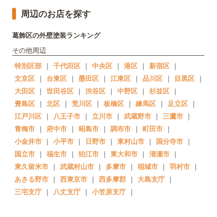
周辺のお店を探す
葛飾区の外壁塗装ランキング
その他周辺
特別区部
｜
千代田区
｜
中央区
｜
港区
｜
新宿区
｜
文京区
｜
台東区
｜
墨田区
｜
江東区
｜
品川区
｜
目黒区
｜
大田区
｜
世田谷区
｜
渋谷区
｜
中野区
｜
杉並区
｜
豊島区
｜
北区
｜
荒川区
｜
板橋区
｜
練馬区
｜
足立区
｜
江戸川区
｜
八王子市
｜
立川市
｜
武蔵野市
｜
三鷹市
｜
青梅市
｜
府中市
｜
昭島市
｜
調布市
｜
町田市
｜
小金井市
｜
小平市
｜
日野市
｜
東村山市
｜
国分寺市
｜
国立市
｜
福生市
｜
狛江市
｜
東大和市
｜
清瀬市
｜
東久留米市
｜
武蔵村山市
｜
多摩市
｜
稲城市
｜
羽村市
｜
あきる野市
｜
西東京市
｜
西多摩郡
｜
大島支庁
｜
三宅支庁
｜
八丈支庁
｜
小笠原支庁
｜