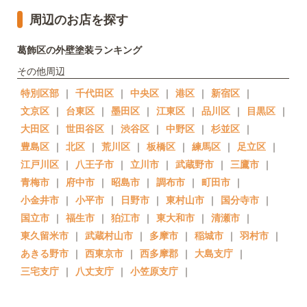
周辺のお店を探す
葛飾区の外壁塗装ランキング
その他周辺
特別区部
｜
千代田区
｜
中央区
｜
港区
｜
新宿区
｜
文京区
｜
台東区
｜
墨田区
｜
江東区
｜
品川区
｜
目黒区
｜
大田区
｜
世田谷区
｜
渋谷区
｜
中野区
｜
杉並区
｜
豊島区
｜
北区
｜
荒川区
｜
板橋区
｜
練馬区
｜
足立区
｜
江戸川区
｜
八王子市
｜
立川市
｜
武蔵野市
｜
三鷹市
｜
青梅市
｜
府中市
｜
昭島市
｜
調布市
｜
町田市
｜
小金井市
｜
小平市
｜
日野市
｜
東村山市
｜
国分寺市
｜
国立市
｜
福生市
｜
狛江市
｜
東大和市
｜
清瀬市
｜
東久留米市
｜
武蔵村山市
｜
多摩市
｜
稲城市
｜
羽村市
｜
あきる野市
｜
西東京市
｜
西多摩郡
｜
大島支庁
｜
三宅支庁
｜
八丈支庁
｜
小笠原支庁
｜