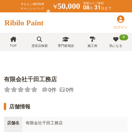
見積もりご依頼
￥
50,000
今ならご成約特典
08
31
月
日まで
キャッシュバック
Ribilo Paint
ログイン
0
TOP
塗装店検索
専門家相談
施工例
気になる
有限会社千田工務店
0件
0件
店舗情報
店舗名
有限会社千田工務店