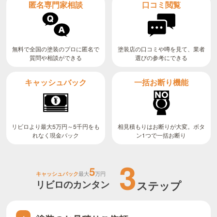
匿名専門家相談
口コミ閲覧
無料で全国の塗装のプロに匿名で
塗装店の口コミや噂を見て、業者
質問や相談ができる
選びの参考にできる
キャッシュバック
一括お断り機能
リビロより最大5万円～5千円をも
相見積もりはお断りが大変。ボタ
ン1つで一括お断り
れなく現金バック
3
5
キャッシュバック
最大
万円
リビロのカンタン
ステップ