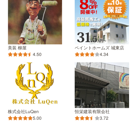
美装 柳屋
ペイントホームズ 城東店
4.50
4.34
株式会社LuQen
恒栄建装有限会社
5.00
3.72