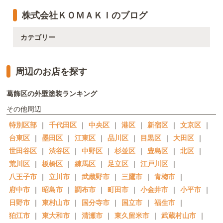
株式会社ＫＯＭＡＫＩのブログ
カテゴリー
周辺のお店を探す
葛飾区の外壁塗装ランキング
その他周辺
特別区部
｜
千代田区
｜
中央区
｜
港区
｜
新宿区
｜
文京区
｜
台東区
｜
墨田区
｜
江東区
｜
品川区
｜
目黒区
｜
大田区
｜
世田谷区
｜
渋谷区
｜
中野区
｜
杉並区
｜
豊島区
｜
北区
｜
荒川区
｜
板橋区
｜
練馬区
｜
足立区
｜
江戸川区
｜
八王子市
｜
立川市
｜
武蔵野市
｜
三鷹市
｜
青梅市
｜
府中市
｜
昭島市
｜
調布市
｜
町田市
｜
小金井市
｜
小平市
｜
日野市
｜
東村山市
｜
国分寺市
｜
国立市
｜
福生市
｜
狛江市
｜
東大和市
｜
清瀬市
｜
東久留米市
｜
武蔵村山市
｜