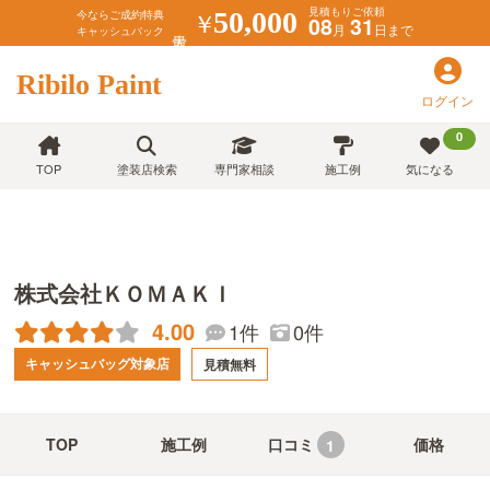
見積もりご依頼
￥
50,000
今ならご成約特典
08
31
月
日まで
キャッシュバック
Ribilo Paint
ログイン
0
TOP
塗装店検索
専門家相談
施工例
気になる
株式会社ＫＯＭＡＫＩ
4.00
1件
0件
キャッシュバッグ対象店
見積無料
TOP
施工例
口コミ
価格
1