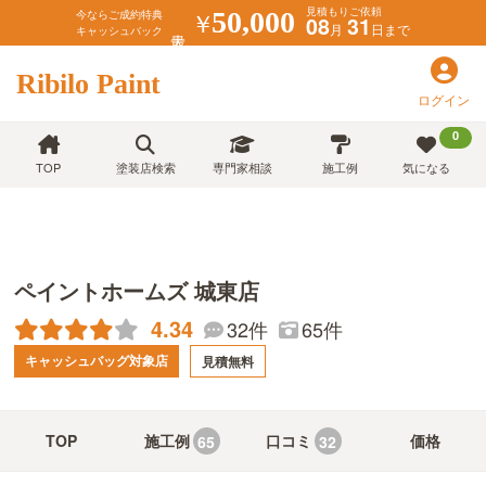
見積もりご依頼
￥
50,000
今ならご成約特典
08
31
月
日まで
キャッシュバック
Ribilo Paint
ログイン
0
TOP
塗装店検索
専門家相談
施工例
気になる
ペイントホームズ 城東店
4.34
32件
65件
キャッシュバッグ対象店
見積無料
TOP
施工例
口コミ
価格
65
32