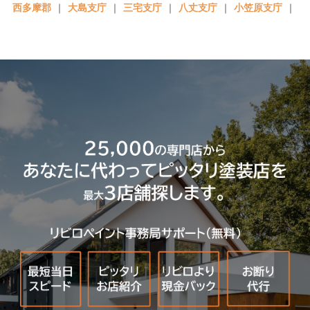
西多摩郡
｜
大島支庁
｜
三宅支庁
｜
八丈支庁
｜
小笠原支庁
｜