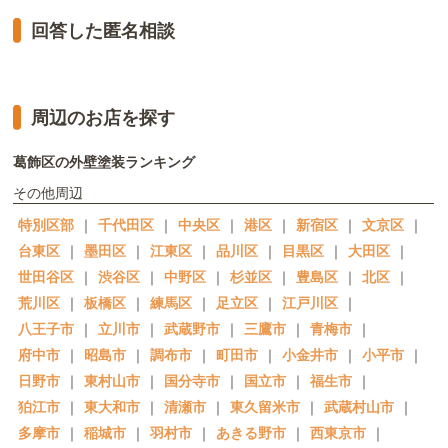
回答した匿名相談
周辺のお店を探す
葛飾区の外壁塗装ランキング
その他周辺
特別区部
｜
千代田区
｜
中央区
｜
港区
｜
新宿区
｜
文京区
｜
台東区
｜
墨田区
｜
江東区
｜
品川区
｜
目黒区
｜
大田区
｜
世田谷区
｜
渋谷区
｜
中野区
｜
杉並区
｜
豊島区
｜
北区
｜
荒川区
｜
板橋区
｜
練馬区
｜
足立区
｜
江戸川区
｜
八王子市
｜
立川市
｜
武蔵野市
｜
三鷹市
｜
青梅市
｜
府中市
｜
昭島市
｜
調布市
｜
町田市
｜
小金井市
｜
小平市
｜
日野市
｜
東村山市
｜
国分寺市
｜
国立市
｜
福生市
｜
狛江市
｜
東大和市
｜
清瀬市
｜
東久留米市
｜
武蔵村山市
｜
多摩市
｜
稲城市
｜
羽村市
｜
あきる野市
｜
西東京市
｜