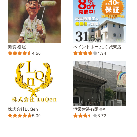
美装 柳屋
ペイントホームズ 城東店
4.50
4.34
株式会社LuQen
恒栄建装有限会社
5.00
3.72