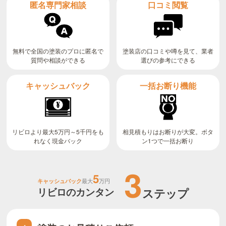
匿名専門家相談
口コミ閲覧
無料で全国の塗装のプロに匿名で
塗装店の口コミや噂を見て、業者
質問や相談ができる
選びの参考にできる
キャッシュバック
一括お断り機能
リビロより最大5万円～5千円をも
相見積もりはお断りが大変。ボタ
ン1つで一括お断り
れなく現金バック
3
5
キャッシュバック
最大
万円
リビロのカンタン
ステップ