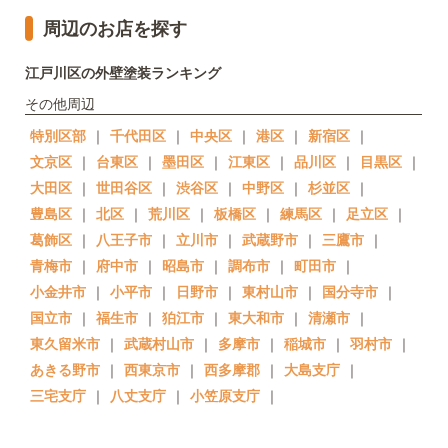
周辺のお店を探す
江戸川区の外壁塗装ランキング
その他周辺
特別区部
｜
千代田区
｜
中央区
｜
港区
｜
新宿区
｜
文京区
｜
台東区
｜
墨田区
｜
江東区
｜
品川区
｜
目黒区
｜
大田区
｜
世田谷区
｜
渋谷区
｜
中野区
｜
杉並区
｜
豊島区
｜
北区
｜
荒川区
｜
板橋区
｜
練馬区
｜
足立区
｜
葛飾区
｜
八王子市
｜
立川市
｜
武蔵野市
｜
三鷹市
｜
青梅市
｜
府中市
｜
昭島市
｜
調布市
｜
町田市
｜
小金井市
｜
小平市
｜
日野市
｜
東村山市
｜
国分寺市
｜
国立市
｜
福生市
｜
狛江市
｜
東大和市
｜
清瀬市
｜
東久留米市
｜
武蔵村山市
｜
多摩市
｜
稲城市
｜
羽村市
｜
あきる野市
｜
西東京市
｜
西多摩郡
｜
大島支庁
｜
三宅支庁
｜
八丈支庁
｜
小笠原支庁
｜