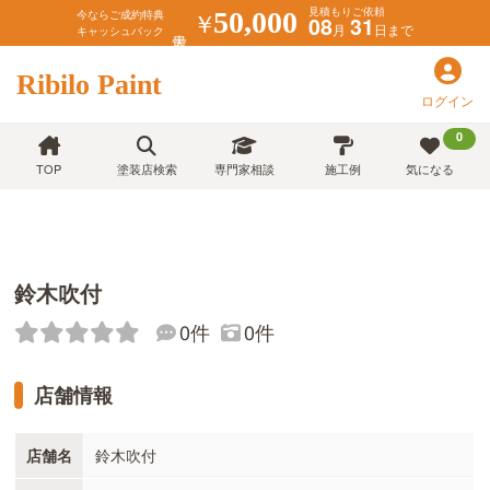
見積もりご依頼
￥
50,000
今ならご成約特典
08
31
月
日まで
キャッシュバック
Ribilo Paint
ログイン
0
TOP
塗装店検索
専門家相談
施工例
気になる
鈴木吹付
0件
0件
店舗情報
店舗名
鈴木吹付