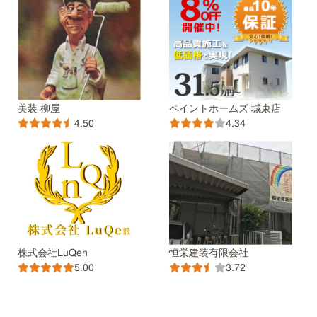
美装 柳屋
ペイントホームズ 城東店
4.50
4.34
株式会社LuQen
恒栄建装有限会社
5.00
3.72