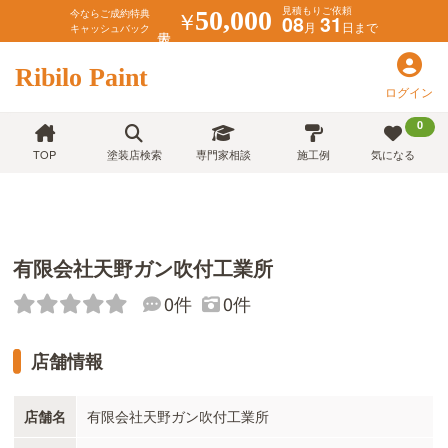
見積もりご依頼
￥
50,000
今ならご成約特典
08
31
月
日まで
キャッシュバック
Ribilo Paint
ログイン
0
TOP
塗装店検索
専門家相談
施工例
気になる
有限会社天野ガン吹付工業所
0件
0件
店舗情報
店舗名
有限会社天野ガン吹付工業所