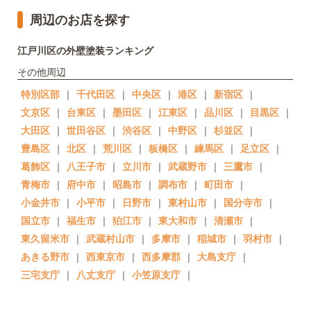
周辺のお店を探す
江戸川区の外壁塗装ランキング
その他周辺
特別区部
｜
千代田区
｜
中央区
｜
港区
｜
新宿区
｜
文京区
｜
台東区
｜
墨田区
｜
江東区
｜
品川区
｜
目黒区
｜
大田区
｜
世田谷区
｜
渋谷区
｜
中野区
｜
杉並区
｜
豊島区
｜
北区
｜
荒川区
｜
板橋区
｜
練馬区
｜
足立区
｜
葛飾区
｜
八王子市
｜
立川市
｜
武蔵野市
｜
三鷹市
｜
青梅市
｜
府中市
｜
昭島市
｜
調布市
｜
町田市
｜
小金井市
｜
小平市
｜
日野市
｜
東村山市
｜
国分寺市
｜
国立市
｜
福生市
｜
狛江市
｜
東大和市
｜
清瀬市
｜
東久留米市
｜
武蔵村山市
｜
多摩市
｜
稲城市
｜
羽村市
｜
あきる野市
｜
西東京市
｜
西多摩郡
｜
大島支庁
｜
三宅支庁
｜
八丈支庁
｜
小笠原支庁
｜