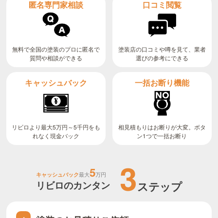
匿名専門家相談
口コミ閲覧
無料で全国の塗装のプロに匿名で
塗装店の口コミや噂を見て、業者
質問や相談ができる
選びの参考にできる
キャッシュバック
一括お断り機能
リビロより最大5万円～5千円をも
相見積もりはお断りが大変。ボタ
ン1つで一括お断り
れなく現金バック
3
5
キャッシュバック
最大
万円
リビロのカンタン
ステップ