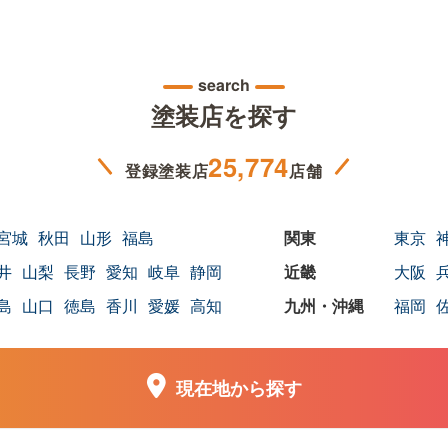
search
塗装店を探す
25,774
登録塗装店
店舗
宮城
秋田
山形
福島
東京
井
山梨
長野
愛知
岐阜
静岡
大阪
島
山口
徳島
香川
愛媛
高知
福岡
現在地から探す