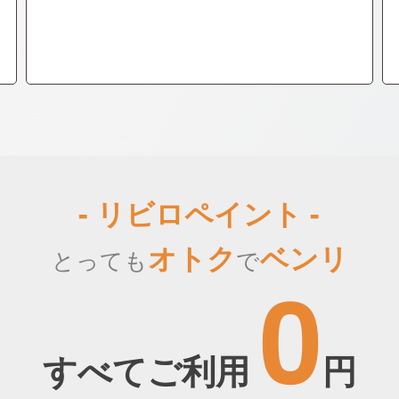
- リビロペイント -
オトク
ベンリ
とっても
で
0
すべてご利用
円