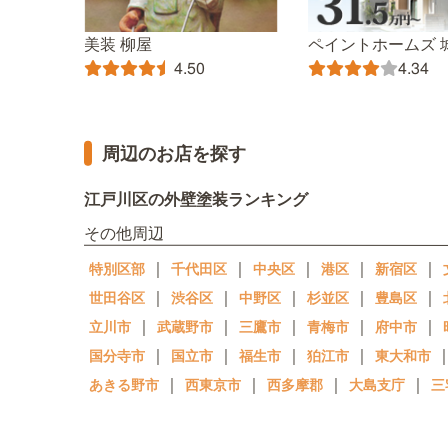
美装 柳屋
ペイントホームズ 
4.50
4.34
周辺のお店を探す
江戸川区の外壁塗装ランキング
その他周辺
｜
｜
｜
｜
｜
特別区部
千代田区
中央区
港区
新宿区
｜
｜
｜
｜
｜
世田谷区
渋谷区
中野区
杉並区
豊島区
｜
｜
｜
｜
｜
立川市
武蔵野市
三鷹市
青梅市
府中市
｜
｜
｜
｜
国分寺市
国立市
福生市
狛江市
東大和市
｜
｜
｜
｜
あきる野市
西東京市
西多摩郡
大島支庁
三