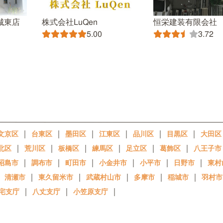
城東店
株式会社LuQen
恒栄建装有限会社
5.00
3.72
｜
｜
｜
｜
｜
｜
文京区
台東区
墨田区
江東区
品川区
目黒区
大田区
｜
｜
｜
｜
｜
｜
北区
荒川区
板橋区
練馬区
足立区
葛飾区
八王子市
｜
｜
｜
｜
｜
｜
昭島市
調布市
町田市
小金井市
小平市
日野市
東村
｜
｜
｜
｜
｜
｜
清瀬市
東久留米市
武蔵村山市
多摩市
稲城市
羽村市
｜
｜
｜
宅支庁
八丈支庁
小笠原支庁