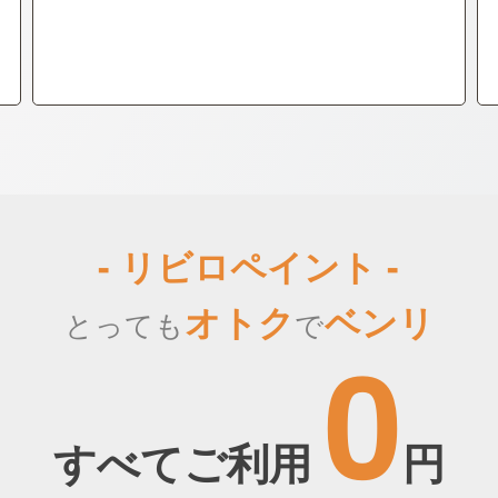
- リビロペイント -
オトク
ベンリ
とっても
で
0
すべてご利用
円