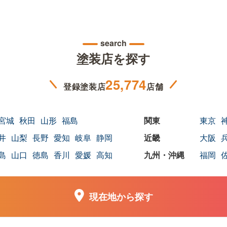
search
塗装店を探す
25,774
登録塗装店
店舗
宮城
秋田
山形
福島
東京
井
山梨
長野
愛知
岐阜
静岡
大阪
島
山口
徳島
香川
愛媛
高知
福岡
現在地から探す