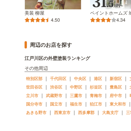
美装 柳屋
ペイントホームズ 
4.50
4.34
周辺のお店を探す
江戸川区の外壁塗装ランキング
その他周辺
｜
｜
｜
｜
｜
特別区部
千代田区
中央区
港区
新宿区
｜
｜
｜
｜
｜
世田谷区
渋谷区
中野区
杉並区
豊島区
｜
｜
｜
｜
｜
立川市
武蔵野市
三鷹市
青梅市
府中市
｜
｜
｜
｜
国分寺市
国立市
福生市
狛江市
東大和市
｜
｜
｜
｜
あきる野市
西東京市
西多摩郡
大島支庁
三