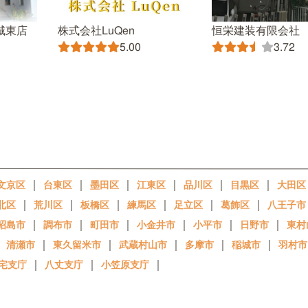
城東店
株式会社LuQen
恒栄建装有限会社
5.00
3.72
｜
｜
｜
｜
｜
｜
文京区
台東区
墨田区
江東区
品川区
目黒区
大田区
｜
｜
｜
｜
｜
｜
北区
荒川区
板橋区
練馬区
足立区
葛飾区
八王子市
｜
｜
｜
｜
｜
｜
昭島市
調布市
町田市
小金井市
小平市
日野市
東村
｜
｜
｜
｜
｜
｜
清瀬市
東久留米市
武蔵村山市
多摩市
稲城市
羽村市
｜
｜
｜
宅支庁
八丈支庁
小笠原支庁