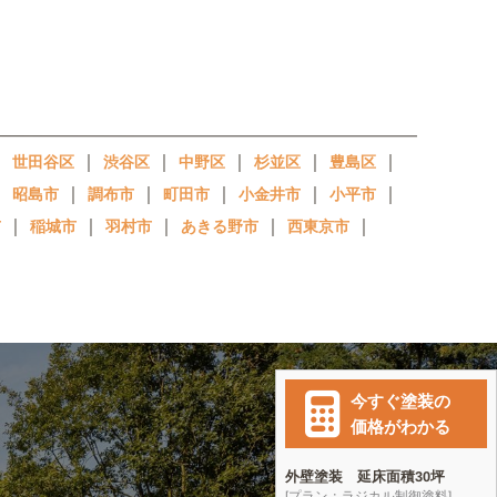
｜
｜
｜
｜
｜
｜
世田谷区
渋谷区
中野区
杉並区
豊島区
｜
｜
｜
｜
｜
｜
昭島市
調布市
町田市
小金井市
小平市
｜
｜
｜
｜
｜
市
稲城市
羽村市
あきる野市
西東京市