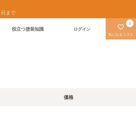
1
日まで
0
役立つ塗装知識
ログイン
気になるリスト
価格