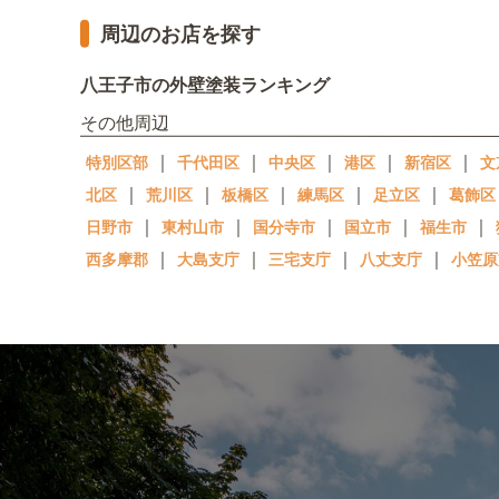
周辺のお店を探す
八王子市の外壁塗装ランキング
その他周辺
｜
｜
｜
｜
｜
特別区部
千代田区
中央区
港区
新宿区
文
｜
｜
｜
｜
｜
北区
荒川区
板橋区
練馬区
足立区
葛飾区
｜
｜
｜
｜
｜
日野市
東村山市
国分寺市
国立市
福生市
｜
｜
｜
｜
西多摩郡
大島支庁
三宅支庁
八丈支庁
小笠原