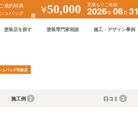
見積もりご依頼
ご成約特典
￥
50,000
2026
08
3
年
月
シュバック
塗装店を探す
塗装専門家相談
施工・デザイン事例
シュバッグ対象店
施工例
口コミ
2
3