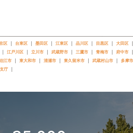
｜
｜
｜
｜
｜
｜
京区
台東区
墨田区
江東区
品川区
目黒区
大田区
｜
｜
｜
｜
｜
｜
江戸川区
立川市
武蔵野市
三鷹市
青梅市
府中市
｜
｜
｜
｜
｜
狛江市
東大和市
清瀬市
東久留米市
武蔵村山市
多摩
｜
支庁