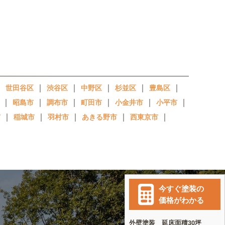
｜
｜
｜
｜
｜
｜
世田谷区
渋谷区
中野区
杉並区
豊島区
｜
｜
｜
｜
｜
｜
昭島市
調布市
町田市
小金井市
小平市
｜
｜
｜
｜
｜
市
稲城市
羽村市
あきる野市
西東京市