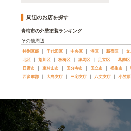
周辺のお店を探す
青梅市の外壁塗装ランキング
その他周辺
｜
｜
｜
｜
｜
特別区部
千代田区
中央区
港区
新宿区
文
｜
｜
｜
｜
｜
北区
荒川区
板橋区
練馬区
足立区
葛飾区
｜
｜
｜
｜
｜
日野市
東村山市
国分寺市
国立市
福生市
｜
｜
｜
｜
西多摩郡
大島支庁
三宅支庁
八丈支庁
小笠原