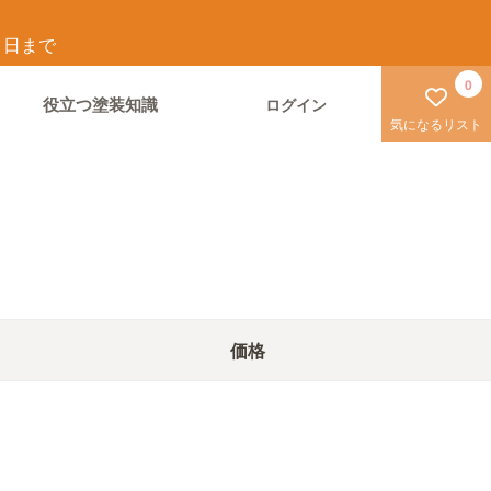
1
日まで
0
役立つ塗装知識
ログイン
気になるリスト
価格