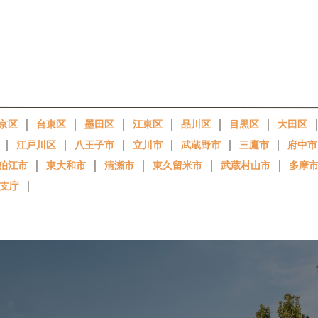
｜
｜
｜
｜
｜
｜
京区
台東区
墨田区
江東区
品川区
目黒区
大田区
｜
｜
｜
｜
｜
｜
江戸川区
八王子市
立川市
武蔵野市
三鷹市
府中市
｜
｜
｜
｜
｜
狛江市
東大和市
清瀬市
東久留米市
武蔵村山市
多摩
｜
支庁