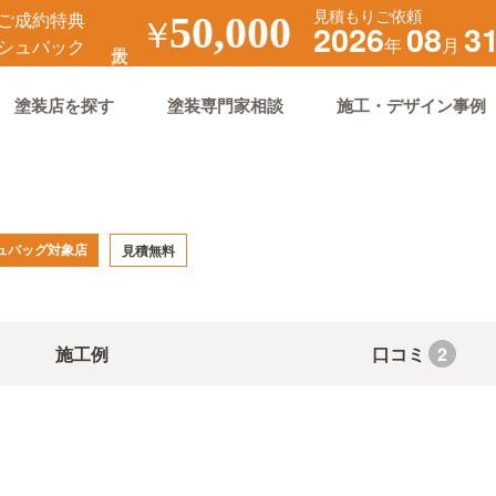
見積もりご依頼
ご成約特典
￥
50,000
2026
08
3
年
月
シュバック
塗装店を探す
塗装専門家相談
施工・デザイン事例
ュバッグ対象店
見積無料
施工例
口コミ
2