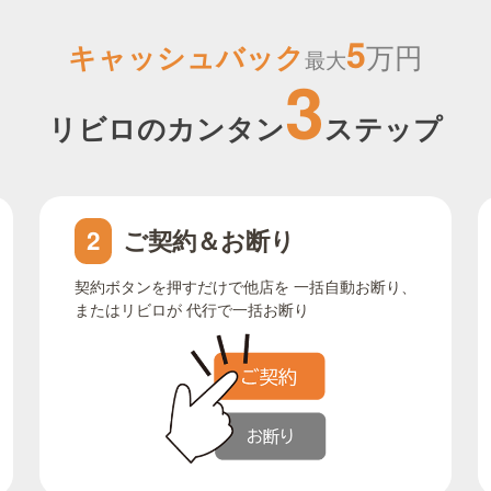
5
キャッシュバック
万円
最大
3
リビロのカンタン
ステップ
ご契約＆お断り
2
契約ボタンを押すだけで他店を 一括自動お断り、
またはリビロが 代行で一括お断り