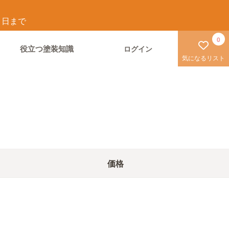
1
日まで
0
役立つ塗装知識
ログイン
気になるリスト
価格