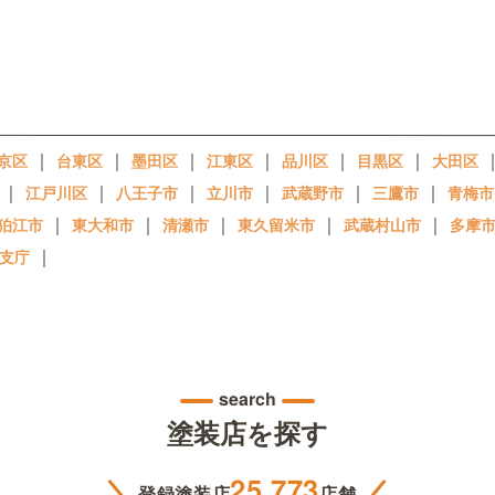
｜
｜
｜
｜
｜
｜
京区
台東区
墨田区
江東区
品川区
目黒区
大田区
｜
｜
｜
｜
｜
｜
江戸川区
八王子市
立川市
武蔵野市
三鷹市
青梅市
｜
｜
｜
｜
｜
狛江市
東大和市
清瀬市
東久留米市
武蔵村山市
多摩
｜
支庁
search
塗装店を探す
25,773
登録塗装店
店舗