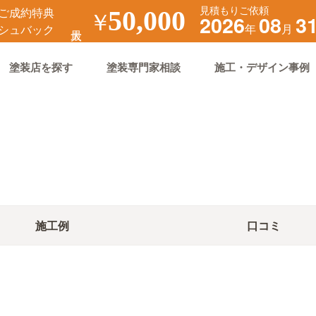
見積もりご依頼
ご成約特典
￥
50,000
2026
08
3
年
月
シュバック
塗装店を探す
塗装専門家相談
施工・デザイン事例
施工例
口コミ