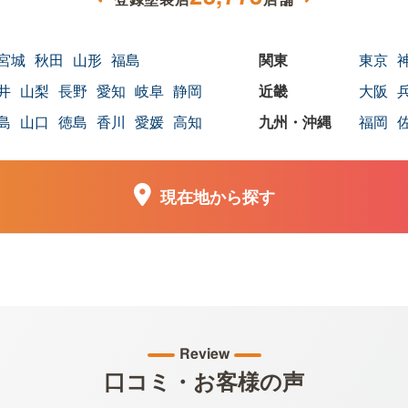
宮城
秋田
山形
福島
東京
井
山梨
長野
愛知
岐阜
静岡
大阪
島
山口
徳島
香川
愛媛
高知
福岡
現在地から探す
Review
口コミ・お客様の声