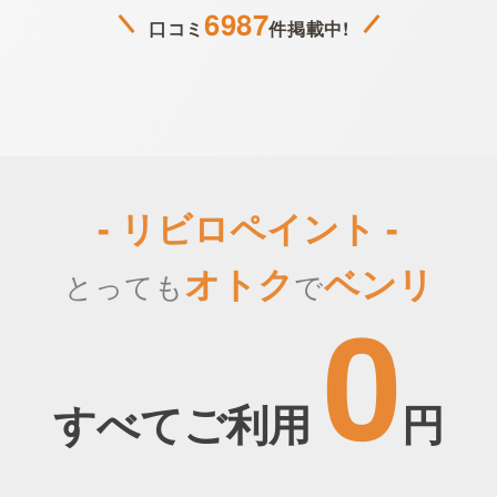
6987
口コミ
件掲載中!
- リビロペイント -
オトク
ベンリ
とっても
で
0
すべてご利用
円