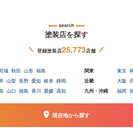
search
塗装店を探す
25,773
登録塗装店
店舗
宮城
秋田
山形
福島
東京
井
山梨
長野
愛知
岐阜
静岡
大阪
島
山口
徳島
香川
愛媛
高知
福岡
現在地から探す