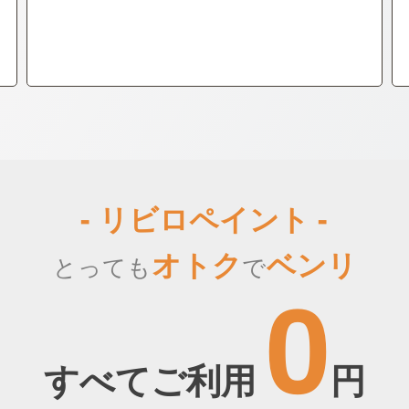
- リビロペイント -
オトク
ベンリ
とっても
で
0
すべてご利用
円