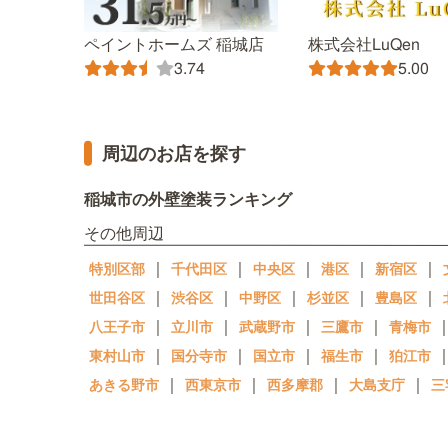
ペイントホームズ 稲城店
株式会社LuQen
3.74
5.00
周辺のお店を探す
稲城市の外壁塗装ランキング
その他周辺
｜
｜
｜
｜
｜
特別区部
千代田区
中央区
港区
新宿区
｜
｜
｜
｜
｜
世田谷区
渋谷区
中野区
杉並区
豊島区
｜
｜
｜
｜
八王子市
立川市
武蔵野市
三鷹市
青梅市
｜
｜
｜
｜
東村山市
国分寺市
国立市
福生市
狛江市
｜
｜
｜
｜
あきる野市
西東京市
西多摩郡
大島支庁
三