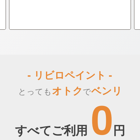
- リビロペイント -
オトク
ベンリ
とっても
で
0
すべてご利用
円