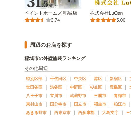
ペイントホームズ 稲城店
株式会社LuQen
3.74
5.00
周辺のお店を探す
稲城市の外壁塗装ランキング
その他周辺
｜
｜
｜
｜
｜
特別区部
千代田区
中央区
港区
新宿区
｜
｜
｜
｜
｜
世田谷区
渋谷区
中野区
杉並区
豊島区
｜
｜
｜
｜
八王子市
立川市
武蔵野市
三鷹市
青梅市
｜
｜
｜
｜
東村山市
国分寺市
国立市
福生市
狛江市
｜
｜
｜
｜
あきる野市
西東京市
西多摩郡
大島支庁
三