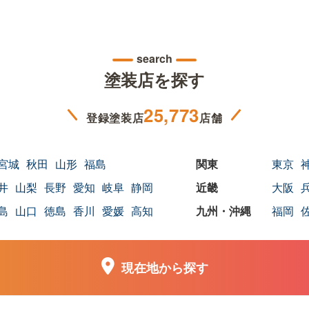
search
塗装店を探す
25,773
登録塗装店
店舗
宮城
秋田
山形
福島
東京
井
山梨
長野
愛知
岐阜
静岡
大阪
島
山口
徳島
香川
愛媛
高知
福岡
現在地から探す