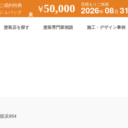
見積もりご依頼
ご成約特典
￥
50,000
2026
08
3
年
月
シュバック
塗装店を探す
塗装専門家相談
施工・デザイン事例
市坂浜954