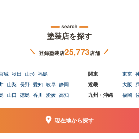
search
塗装店を探す
25,773
登録塗装店
店舗
宮城
秋田
山形
福島
東京
井
山梨
長野
愛知
岐阜
静岡
大阪
島
山口
徳島
香川
愛媛
高知
福岡
現在地から探す