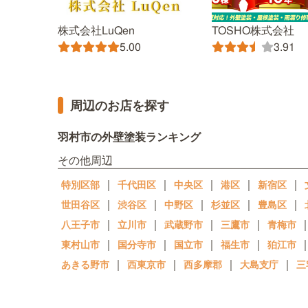
株式会社LuQen
TOSHO株式会社
5.00
3.91
周辺のお店を探す
羽村市の外壁塗装ランキング
その他周辺
｜
｜
｜
｜
｜
特別区部
千代田区
中央区
港区
新宿区
｜
｜
｜
｜
｜
世田谷区
渋谷区
中野区
杉並区
豊島区
｜
｜
｜
｜
八王子市
立川市
武蔵野市
三鷹市
青梅市
｜
｜
｜
｜
東村山市
国分寺市
国立市
福生市
狛江市
｜
｜
｜
｜
あきる野市
西東京市
西多摩郡
大島支庁
三