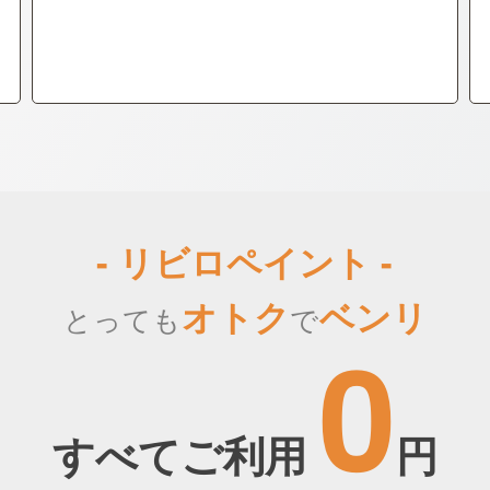
- リビロペイント -
オトク
ベンリ
とっても
で
0
すべてご利用
円