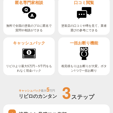
匿名専門家相談
口コミ閲覧
無料で全国の塗装のプロに匿名で
塗装店の口コミや噂を見て、業者
質問や相談ができる
選びの参考にできる
キャッシュバック
一括お断り機能
リビロより最大5万円～5千円をも
相見積もりはお断りが大変。ボタ
ン1つで一括お断り
れなく現金バック
3
5
キャッシュバック
最大
万円
リビロのカンタン
ステップ