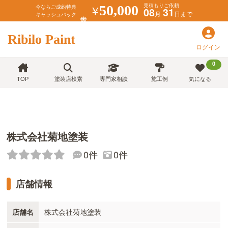
見積もりご依頼
￥
50,000
今ならご成約特典
08
31
月
日まで
キャッシュバック
Ribilo Paint
ログイン
0
TOP
塗装店検索
専門家相談
施工例
気になる
株式会社菊地塗装
0件
0件
店舗情報
店舗名
株式会社菊地塗装