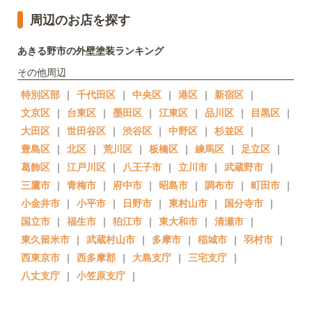
周辺のお店を探す
あきる野市の外壁塗装ランキング
その他周辺
特別区部
｜
千代田区
｜
中央区
｜
港区
｜
新宿区
｜
文京区
｜
台東区
｜
墨田区
｜
江東区
｜
品川区
｜
目黒区
｜
大田区
｜
世田谷区
｜
渋谷区
｜
中野区
｜
杉並区
｜
豊島区
｜
北区
｜
荒川区
｜
板橋区
｜
練馬区
｜
足立区
｜
葛飾区
｜
江戸川区
｜
八王子市
｜
立川市
｜
武蔵野市
｜
三鷹市
｜
青梅市
｜
府中市
｜
昭島市
｜
調布市
｜
町田市
｜
小金井市
｜
小平市
｜
日野市
｜
東村山市
｜
国分寺市
｜
国立市
｜
福生市
｜
狛江市
｜
東大和市
｜
清瀬市
｜
東久留米市
｜
武蔵村山市
｜
多摩市
｜
稲城市
｜
羽村市
｜
西東京市
｜
西多摩郡
｜
大島支庁
｜
三宅支庁
｜
八丈支庁
｜
小笠原支庁
｜