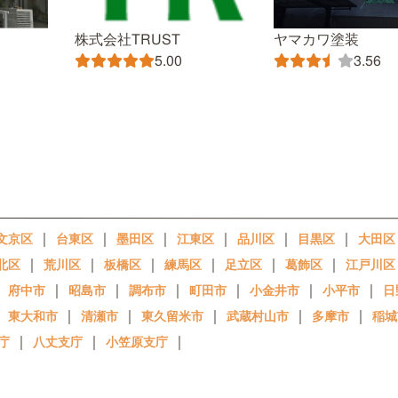
株式会社TRUST
ヤマカワ塗装
5.00
3.56
｜
｜
｜
｜
｜
｜
文京区
台東区
墨田区
江東区
品川区
目黒区
大田区
｜
｜
｜
｜
｜
｜
北区
荒川区
板橋区
練馬区
足立区
葛飾区
江戸川区
｜
｜
｜
｜
｜
｜
｜
府中市
昭島市
調布市
町田市
小金井市
小平市
日
｜
｜
｜
｜
｜
｜
東大和市
清瀬市
東久留米市
武蔵村山市
多摩市
稲城
｜
｜
｜
庁
八丈支庁
小笠原支庁