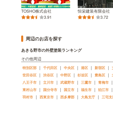
TOSHO株式会社
恒栄建装有限会社
3.91
3.72
周辺のお店を探す
あきる野市の外壁塗装ランキング
その他周辺
｜
｜
｜
｜
｜
特別区部
千代田区
中央区
港区
新宿区
｜
｜
｜
｜
｜
世田谷区
渋谷区
中野区
杉並区
豊島区
｜
｜
｜
｜
八王子市
立川市
武蔵野市
三鷹市
青梅市
｜
｜
｜
｜
東村山市
国分寺市
国立市
福生市
狛江市
｜
｜
｜
｜
羽村市
西東京市
西多摩郡
大島支庁
三宅支