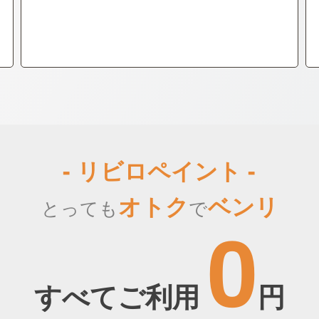
- リビロペイント -
オトク
ベンリ
とっても
で
0
すべてご利用
円