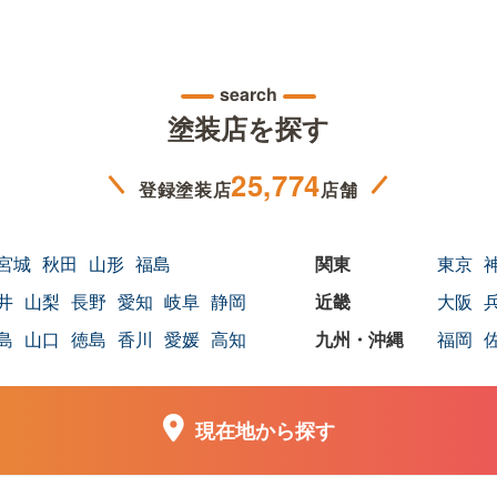
search
塗装店を探す
25,774
登録塗装店
店舗
宮城
秋田
山形
福島
東京
井
山梨
長野
愛知
岐阜
静岡
大阪
島
山口
徳島
香川
愛媛
高知
福岡
現在地から探す