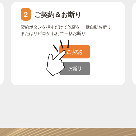
ご契約＆お断り
2
契約ボタンを押すだけで他店を 一括自動お断り、
またはリビロが 代行で一括お断り