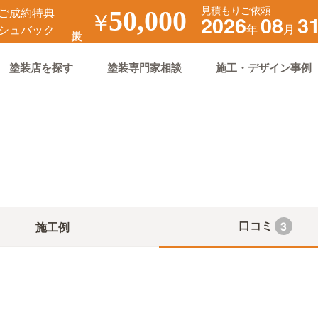
見積もりご依頼
ご成約特典
￥
50,000
2026
08
3
年
月
シュバック
塗装店を探す
塗装専門家相談
施工・デザイン事例
口コミ
3
施工例