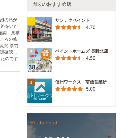
周辺のおすすめ店
、娘の私が
サンテクペイント
連絡をいた
4.70
確認・見積
ところの修
期間 事前
ペイントホームズ 長野北店
話確認し
4.50
ったのです
信州ワークス 南信営業所
5.00