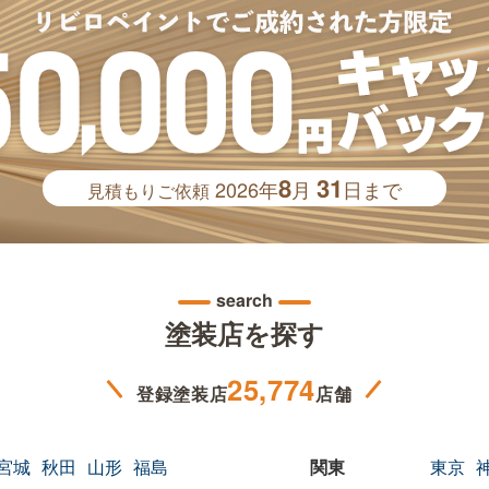
8
31
2026年
月
日まで
見積もりご依頼
search
塗装店を探す
25,774
登録塗装店
店舗
宮城
秋田
山形
福島
東京