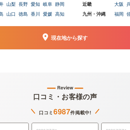
井
山梨
長野
愛知
岐阜
静岡
大阪
島
山口
徳島
香川
愛媛
高知
福岡
現在地から探す
Review
口コミ・お客様の声
6987
口コミ
件掲載中!