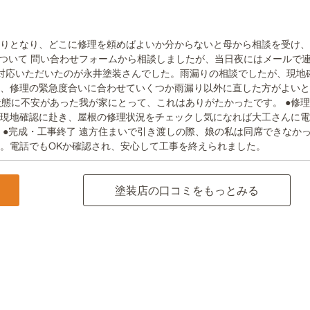
漏りとなり、どこに修理を頼めばよいか分からないと母から相談を受け
について 問い合わせフォームから相談しましたが、当日夜にはメールで
対応いただいたのが永井塗装さんでした。雨漏りの相談でしたが、現地
き、修理の緊急度合いに合わせていくつか雨漏り以外に直した方がよい
態に不安があった我が家にとって、これはありがたかったです。 ●修理
現地確認に赴き、屋根の修理状況をチェックし気になれば大工さんに電
 ●完成・工事終了 遠方住まいで引き渡しの際、娘の私は同席できなか
。電話でもOKか確認され、安心して工事を終えられました。
塗装店の口コミをもっとみる