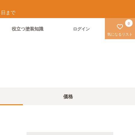
1
日まで
0
役立つ塗装知識
ログイン
気になるリスト
価格