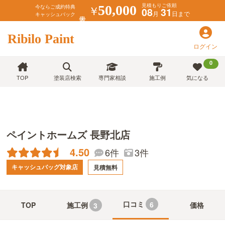
見積もりご依頼
￥
50,000
今ならご成約特典
08
31
月
日まで
キャッシュバック
Ribilo Paint
ログイン
0
TOP
塗装店検索
専門家相談
施工例
気になる
ペイントホームズ 長野北店
4.50
6件
3件
キャッシュバッグ対象店
見積無料
口コミ
6
TOP
施工例
価格
3