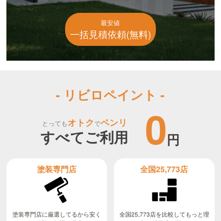
最安値
一括見積依頼(無料)
- リビロペイント -
0
オトク
ベンリ
とっても
で
すべてご利用
円
全国25,773店
塗装専門店
全国25,773店を比較してもっと理
塗装専門店に厳選してるから安く