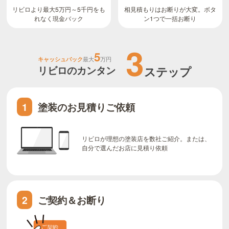
リビロより最大5万円～5千円をも
相見積もりはお断りが大変。ボタ
ン1つで一括お断り
れなく現金バック
3
5
キャッシュバック
最大
万円
リビロのカンタン
ステップ
塗装のお見積りご依頼
1
リビロが理想の塗装店を数社ご紹介。または、
自分で選んだお店に見積り依頼
ご契約＆お断り
2