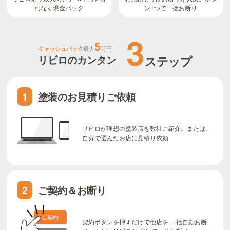
ン1つで一括お断り
れなく現金バック
3
5
キャッシュバック
最大
万円
リビロのカンタン
ステップ
塗装のお見積りご依頼
1
リビロが理想の塗装店を数社ご紹介。または、
自分で選んだお店に見積り依頼
ご契約＆お断り
2
契約ボタンを押すだけで他店を 一括自動お断