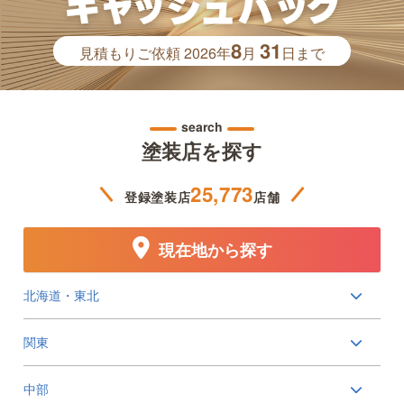
8
31
見積もりご依頼
2026年
月
日まで
search
塗装店を探す
25,773
登録塗装店
店舗
現在地から探す
北海道・東北
関東
中部