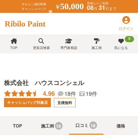
見積もりご依頼
￥
50,000
今ならご成約特典
08
31
月
日まで
キャッシュバック
Ribilo Paint
ログイン
0
TOP
塗装店検索
専門家相談
施工例
気になる
株式会社 ハウスコンシェル
4.96
18件
19件
キャッシュバッグ対象店
見積無料
口コミ
18
TOP
施工例
価格
19