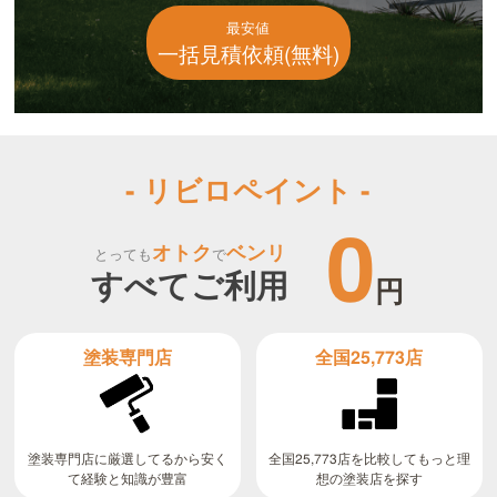
最安値
一括見積依頼(無料)
- リビロペイント -
0
オトク
ベンリ
とっても
で
すべてご利用
円
全国25,773店
塗装専門店
全国25,773店を比較してもっと理
塗装専門店に厳選してるから安く
て経験と知識が豊富
想の塗装店を探す