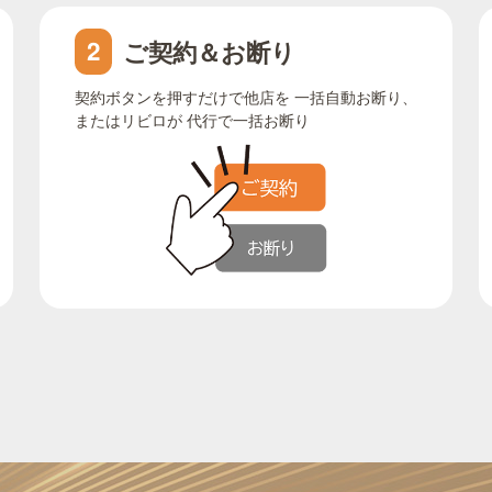
ご契約＆お断り
2
契約ボタンを押すだけで他店を 一括自動お断り、
またはリビロが 代行で一括お断り