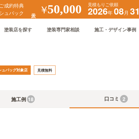
見積もりご依頼
ご成約特典
￥
50,000
2026
08
3
年
月
シュバック
塗装店を探す
塗装専門家相談
施工・デザイン事例
シュバッグ対象店
見積無料
口コミ
2
施工例
18