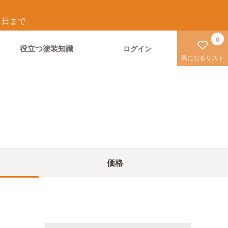
1
日まで
0
役立つ塗装知識
ログイン
気になるリスト
価格