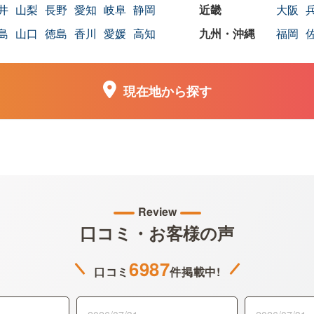
井
山梨
長野
愛知
岐阜
静岡
大阪
島
山口
徳島
香川
愛媛
高知
福岡
現在地から探す
Review
口コミ・お客様の声
6987
口コミ
件掲載中!