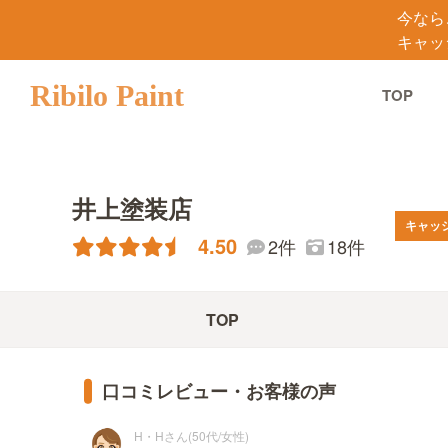
今なら
キャッ
Ribilo Paint
TOP
井上塗装店
キャッ
4.50
18件
2件
TOP
口コミレビュー・お客様の声
H・Hさん(50代/女性)