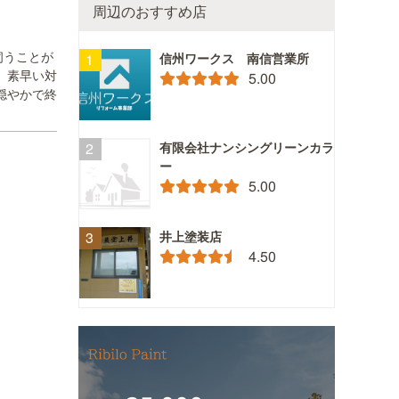
周辺のおすすめ店
伺うことが
信州ワークス 南信営業所
、素早い対
5.00
穏やかで終
有限会社ナンシングリーンカラ
ー
5.00
井上塗装店
4.50