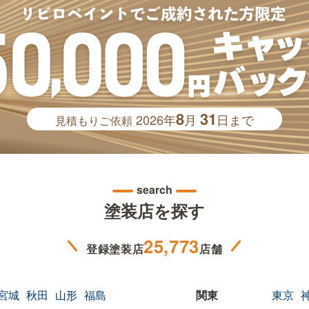
8
31
2026年
月
日まで
見積もりご依頼
search
塗装店を探す
25,773
登録塗装店
店舗
宮城
秋田
山形
福島
東京