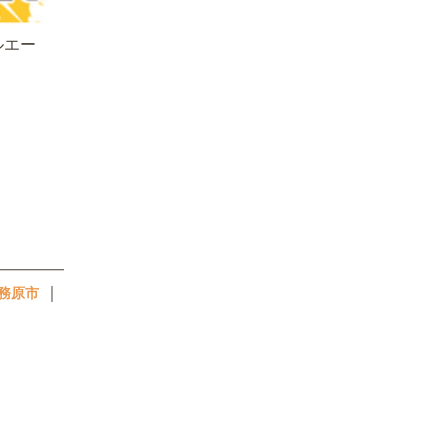
ルエー
｜
務原市
｜