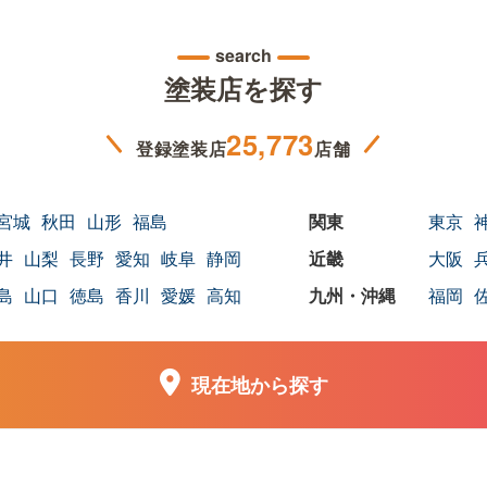
search
塗装店を探す
25,773
登録塗装店
店舗
宮城
秋田
山形
福島
東京
井
山梨
長野
愛知
岐阜
静岡
大阪
島
山口
徳島
香川
愛媛
高知
福岡
現在地から探す