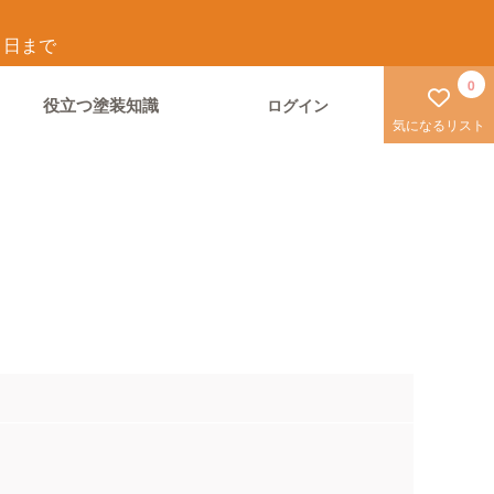
1
日まで
0
役立つ塗装知識
ログイン
気になるリスト