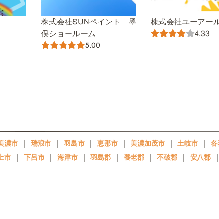
株式会社SUNペイント 墨
株式会社ユーアー
俣ショールーム
4.33
5.00
｜
｜
｜
｜
｜
｜
美濃市
瑞浪市
羽島市
恵那市
美濃加茂市
土岐市
各
｜
｜
｜
｜
｜
｜
上市
下呂市
海津市
羽島郡
養老郡
不破郡
安八郡