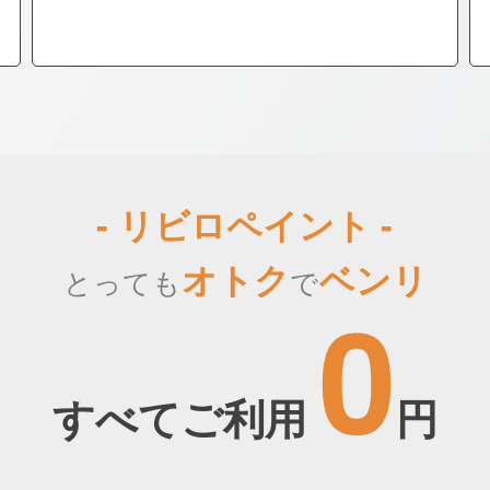
- リビロペイント -
オトク
ベンリ
とっても
で
0
すべてご利用
円