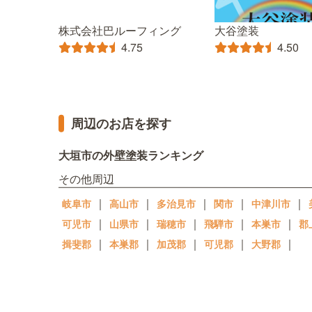
株式会社巴ルーフィング
大谷塗装
4.75
4.50
周辺のお店を探す
大垣市の外壁塗装ランキング
その他周辺
｜
｜
｜
｜
｜
岐阜市
高山市
多治見市
関市
中津川市
｜
｜
｜
｜
｜
可児市
山県市
瑞穂市
飛騨市
本巣市
郡
｜
｜
｜
｜
｜
揖斐郡
本巣郡
加茂郡
可児郡
大野郡