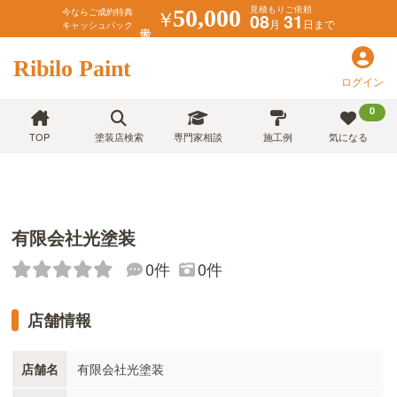
見積もりご依頼
￥
50,000
今ならご成約特典
08
31
月
日まで
キャッシュバック
Ribilo Paint
ログイン
0
TOP
塗装店検索
専門家相談
施工例
気になる
有限会社光塗装
0件
0件
店舗情報
店舗名
有限会社光塗装