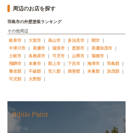
周辺のお店を探す
羽島市の外壁塗装ランキング
その他周辺
岐阜市
｜
大垣市
｜
高山市
｜
多治見市
｜
関市
｜
中津川市
｜
美濃市
｜
瑞浪市
｜
恵那市
｜
美濃加茂市
｜
土岐市
｜
各務原市
｜
可児市
｜
山県市
｜
瑞穂市
｜
飛騨市
｜
本巣市
｜
郡上市
｜
下呂市
｜
海津市
｜
羽島郡
｜
養老郡
｜
不破郡
｜
安八郡
｜
揖斐郡
｜
本巣郡
｜
加茂郡
｜
可児郡
｜
大野郡
｜