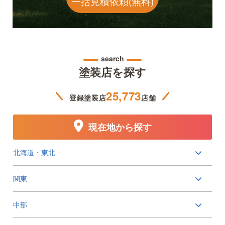
一括見積依頼(無料)
search
塗装店を探す
25,773
登録塗装店
店舗
現在地から探す
北海道・東北
関東
中部