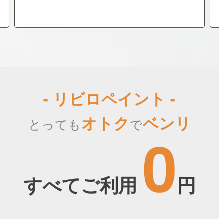
- リビロペイント -
オトク
ベンリ
とっても
で
0
すべてご利用
円