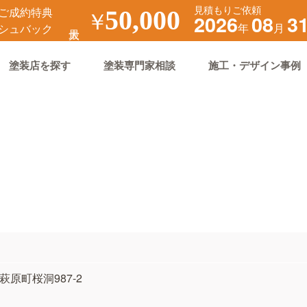
見積もりご依頼
ご成約特典
￥
50,000
2026
08
3
年
月
シュバック
塗装店を探す
塗装専門家相談
施工・デザイン事例
市萩原町桜洞987-2