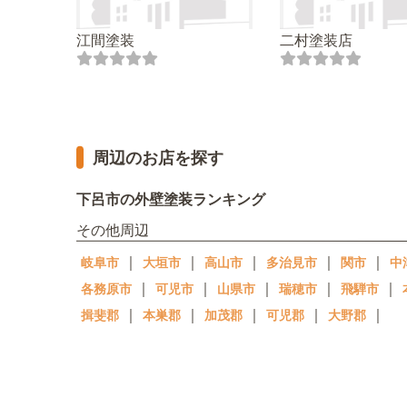
江間塗装
二村塗装店
周辺のお店を探す
下呂市の外壁塗装ランキング
その他周辺
｜
｜
｜
｜
｜
岐阜市
大垣市
高山市
多治見市
関市
中
｜
｜
｜
｜
｜
各務原市
可児市
山県市
瑞穂市
飛騨市
｜
｜
｜
｜
｜
揖斐郡
本巣郡
加茂郡
可児郡
大野郡