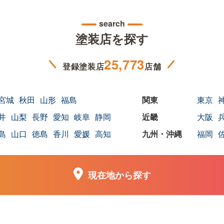
search
塗装店を探す
25,773
登録塗装店
店舗
宮城
秋田
山形
福島
東京
井
山梨
長野
愛知
岐阜
静岡
大阪
島
山口
徳島
香川
愛媛
高知
福岡
現在地から探す