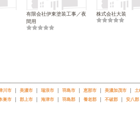
有限会社伊東塗装工事／夜
株式会社大装
間用
｜
｜
｜
｜
｜
｜
津川市
美濃市
瑞浪市
羽島市
恵那市
美濃加茂市
土
｜
｜
｜
｜
｜
｜
本巣市
郡上市
海津市
羽島郡
養老郡
不破郡
安八郡