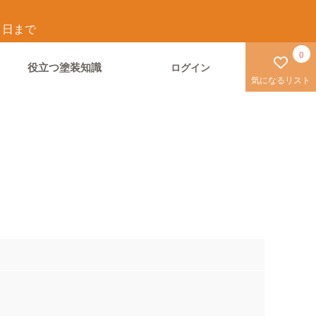
1
日まで
0
役立つ塗装知識
ログイン
気になるリスト