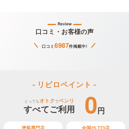
Review
口コミ・お客様の声
6987
口コミ
件掲載中!
- リビロペイント -
0
オトク
ベンリ
とっても
で
すべてご利用
円
全国25,773店
塗装専門店