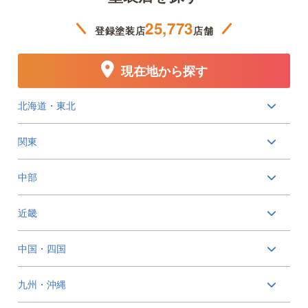
25,773
登録塗装店
店舗
現在地から探す
北海道・東北
関東
中部
近畿
中国・四国
九州・沖縄