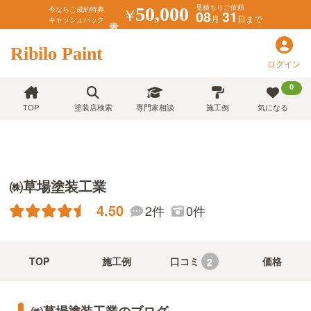
見積もりご依頼
￥
50,000
今ならご成約特典
08
31
月
日まで
キャッシュバック
Ribilo Paint
ログイン
0
TOP
塗装店検索
専門家相談
施工例
気になる
㈱草場塗装工業
4.50
2件
0件
TOP
施工例
口コミ
価格
2
㈱草場塗装工業のブログ