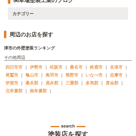
カテゴリー
周辺のお店を探す
津市の外壁塗装ランキング
その他周辺
四日市市
｜
伊勢市
｜
松阪市
｜
桑名市
｜
鈴鹿市
｜
名張市
｜
尾鷲市
｜
亀山市
｜
鳥羽市
｜
熊野市
｜
いなべ市
｜
志摩市
｜
伊賀市
｜
桑名郡
｜
員弁郡
｜
三重郡
｜
多気郡
｜
度会郡
｜
北牟婁郡
｜
南牟婁郡
｜
search
塗装店を探す