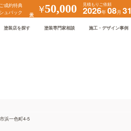
見積もりご依頼
ご成約特典
￥
50,000
2026
08
3
年
月
シュバック
塗装店を探す
塗装専門家相談
施工・デザイン事例
市市浜一色町4-5