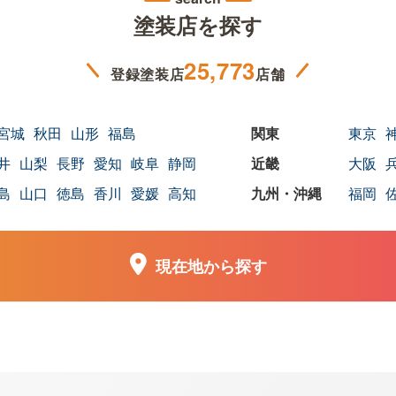
塗装店を探す
25,773
登録塗装店
店舗
宮城
秋田
山形
福島
東京
井
山梨
長野
愛知
岐阜
静岡
大阪
島
山口
徳島
香川
愛媛
高知
福岡
現在地から探す