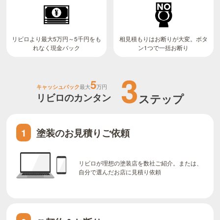
リビロより最大5万円～5千円をも
相見積もりはお断りが大変。ボタ
ン1つで一括お断り
れなく現金バック
3
5
キャッシュバック
最大
万円
リビロのカンタン
ステップ
塗装のお見積りご依頼
1
リビロが理想の塗装店を数社ご紹介。または、
自分で選んだお店に見積り依頼