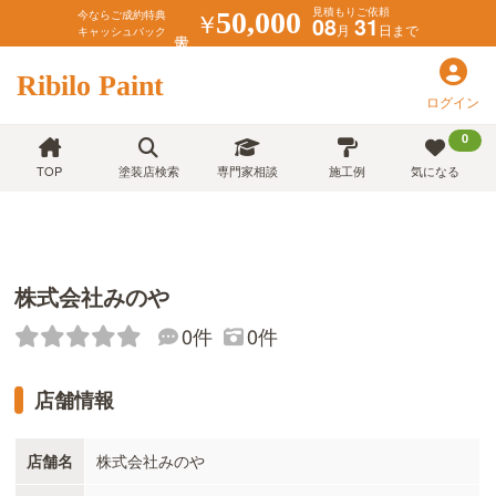
見積もりご依頼
￥
50,000
今ならご成約特典
08
31
月
日まで
キャッシュバック
Ribilo Paint
ログイン
0
TOP
塗装店検索
専門家相談
施工例
気になる
株式会社みのや
0件
0件
店舗情報
店舗名
株式会社みのや