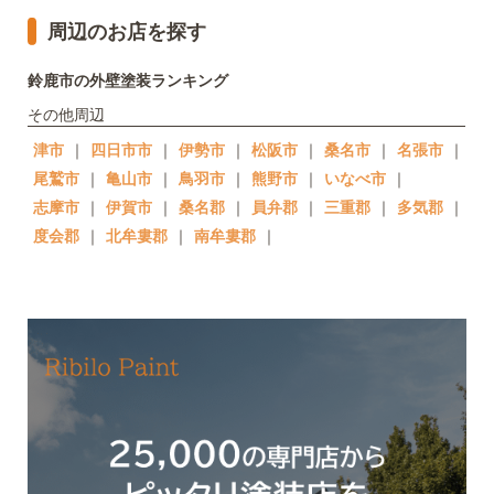
周辺のお店を探す
鈴鹿市の外壁塗装ランキング
その他周辺
津市
｜
四日市市
｜
伊勢市
｜
松阪市
｜
桑名市
｜
名張市
｜
尾鷲市
｜
亀山市
｜
鳥羽市
｜
熊野市
｜
いなべ市
｜
志摩市
｜
伊賀市
｜
桑名郡
｜
員弁郡
｜
三重郡
｜
多気郡
｜
度会郡
｜
北牟婁郡
｜
南牟婁郡
｜