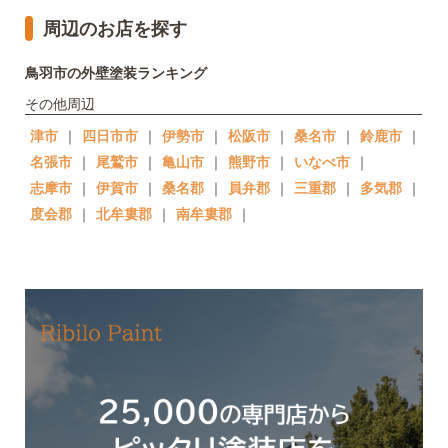
周辺のお店を探す
鳥羽市の外壁塗装ランキング
その他周辺
津市
｜
四日市市
｜
伊勢市
｜
松阪市
｜
桑名市
｜
鈴鹿市
｜
名張市
｜
尾鷲市
｜
亀山市
｜
熊野市
｜
いなべ市
｜
志摩市
｜
伊賀市
｜
桑名郡
｜
員弁郡
｜
三重郡
｜
多気郡
｜
度会郡
｜
北牟婁郡
｜
南牟婁郡
｜