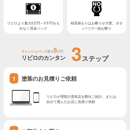
リビロより最大5万円～5千円をも
相見積もりはお断りが大変。ボタ
ン1つで一括お断り
れなく現金バック
3
5
キャッシュバック
最大
万円
リビロのカンタン
ステップ
塗装のお見積りご依頼
1
リビロが理想の塗装店を数社ご紹介。または、
自分で選んだお店に見積り依頼