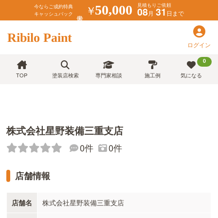
見積もりご依頼
￥
50,000
今ならご成約特典
08
31
月
日まで
キャッシュバック
Ribilo Paint
ログイン
0
TOP
塗装店検索
専門家相談
施工例
気になる
株式会社星野装備三重支店
0件
0件
店舗情報
店舗名
株式会社星野装備三重支店