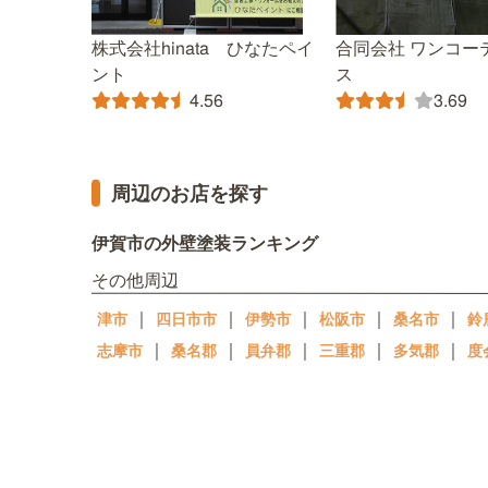
株式会社hinata ひなたペイ
合同会社 ワンコー
ント
ス
4.56
3.69
周辺のお店を探す
伊賀市の外壁塗装ランキング
その他周辺
｜
｜
｜
｜
｜
津市
四日市市
伊勢市
松阪市
桑名市
鈴
｜
｜
｜
｜
｜
志摩市
桑名郡
員弁郡
三重郡
多気郡
度