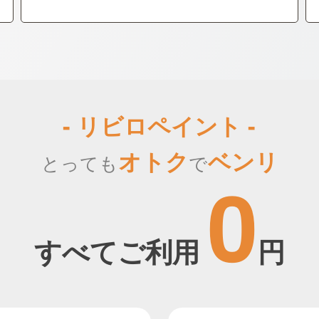
- リビロペイント -
オトク
ベンリ
とっても
で
0
すべてご利用
円