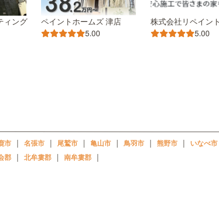
ティング
ペイントホームズ 津店
株式会社リペイン
5.00
5.00
｜
｜
｜
｜
｜
｜
鹿市
名張市
尾鷲市
亀山市
鳥羽市
熊野市
いなべ市
｜
｜
｜
会郡
北牟婁郡
南牟婁郡