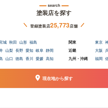
search
塗装店を探す
25,773
登録塗装店
店舗
宮城
秋田
山形
福島
東京
井
山梨
長野
愛知
岐阜
静岡
大阪
島
山口
徳島
香川
愛媛
高知
福岡
現在地から探す