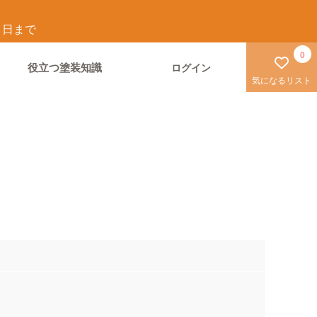
1
日まで
0
役立つ塗装知識
ログイン
気になるリスト