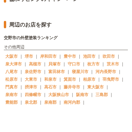
周辺のお店を探す
交野市の外壁塗装ランキング
その他周辺
大阪市
｜
堺市
｜
岸和田市
｜
豊中市
｜
池田市
｜
吹田市
｜
泉大津市
｜
高槻市
｜
貝塚市
｜
守口市
｜
枚方市
｜
茨木市
｜
八尾市
｜
泉佐野市
｜
富田林市
｜
寝屋川市
｜
河内長野市
｜
松原市
｜
大東市
｜
和泉市
｜
箕面市
｜
柏原市
｜
羽曳野市
｜
門真市
｜
摂津市
｜
高石市
｜
藤井寺市
｜
東大阪市
｜
泉南市
｜
四條畷市
｜
大阪狭山市
｜
阪南市
｜
三島郡
｜
豊能郡
｜
泉北郡
｜
泉南郡
｜
南河内郡
｜