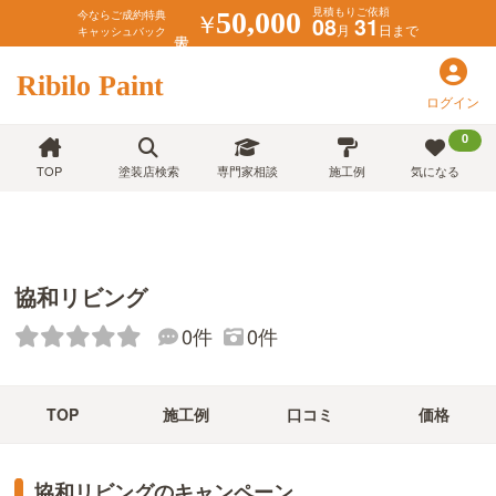
見積もりご依頼
￥
50,000
今ならご成約特典
08
31
月
日まで
キャッシュバック
Ribilo Paint
ログイン
0
TOP
塗装店検索
専門家相談
施工例
気になる
協和リビング
0件
0件
TOP
施工例
口コミ
価格
協和リビングのキャンペーン