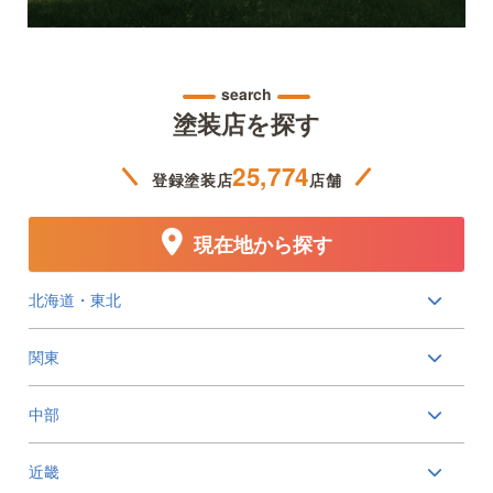
search
塗装店を探す
25,774
登録塗装店
店舗
現在地から探す
北海道・東北
関東
中部
近畿