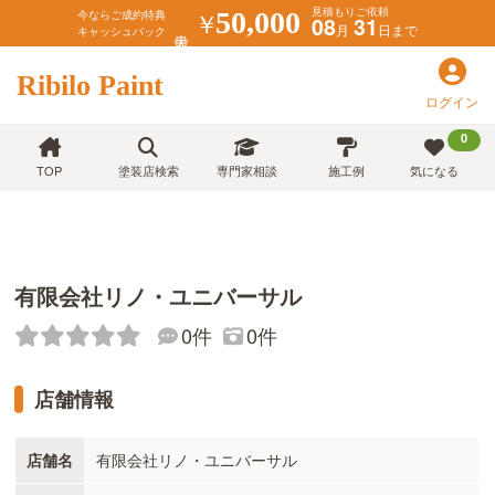
見積もりご依頼
￥
50,000
今ならご成約特典
08
31
月
日まで
キャッシュバック
Ribilo Paint
ログイン
0
TOP
塗装店検索
専門家相談
施工例
気になる
有限会社リノ・ユニバーサル
0件
0件
店舗情報
店舗名
有限会社リノ・ユニバーサル