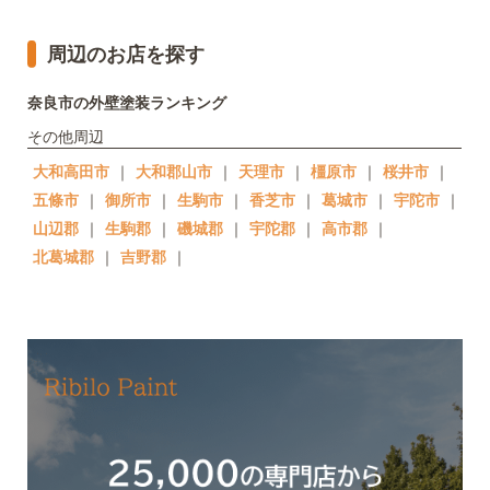
周辺のお店を探す
奈良市の外壁塗装ランキング
その他周辺
大和高田市
｜
大和郡山市
｜
天理市
｜
橿原市
｜
桜井市
｜
五條市
｜
御所市
｜
生駒市
｜
香芝市
｜
葛城市
｜
宇陀市
｜
山辺郡
｜
生駒郡
｜
磯城郡
｜
宇陀郡
｜
高市郡
｜
北葛城郡
｜
吉野郡
｜