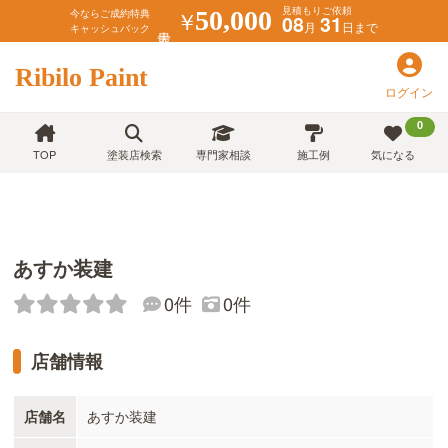
見積もりご依頼
￥
50,000
今ならご成約特典
08
31
月
日まで
キャッシュバック
Ribilo Paint
ログイン
0
TOP
塗装店検索
専門家相談
施工例
気になる
あすか装建
0件
0件
店舗情報
店舗名
あすか装建