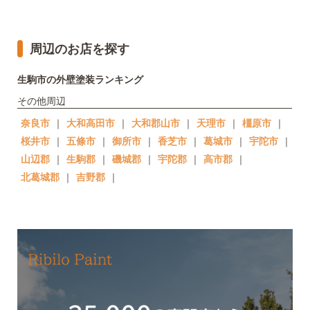
周辺のお店を探す
生駒市の外壁塗装ランキング
その他周辺
奈良市
｜
大和高田市
｜
大和郡山市
｜
天理市
｜
橿原市
｜
桜井市
｜
五條市
｜
御所市
｜
香芝市
｜
葛城市
｜
宇陀市
｜
山辺郡
｜
生駒郡
｜
磯城郡
｜
宇陀郡
｜
高市郡
｜
北葛城郡
｜
吉野郡
｜