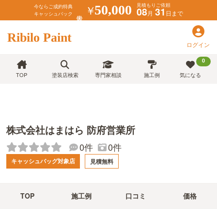
見積もりご依頼
￥
50,000
今ならご成約特典
08
31
月
日まで
キャッシュバック
Ribilo Paint
ログイン
0
TOP
塗装店検索
専門家相談
施工例
気になる
株式会社はまはら 防府営業所
0件
0件
キャッシュバッグ対象店
見積無料
TOP
施工例
口コミ
価格