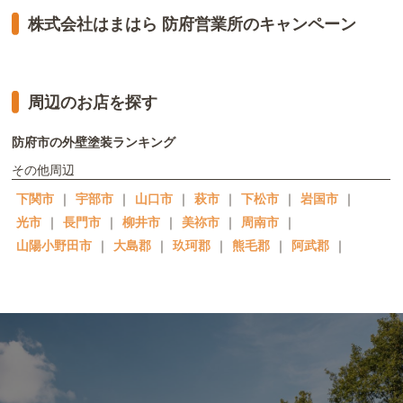
株式会社はまはら 防府営業所のキャンペーン
周辺のお店を探す
防府市の外壁塗装ランキング
その他周辺
下関市
｜
宇部市
｜
山口市
｜
萩市
｜
下松市
｜
岩国市
｜
光市
｜
長門市
｜
柳井市
｜
美祢市
｜
周南市
｜
山陽小野田市
｜
大島郡
｜
玖珂郡
｜
熊毛郡
｜
阿武郡
｜