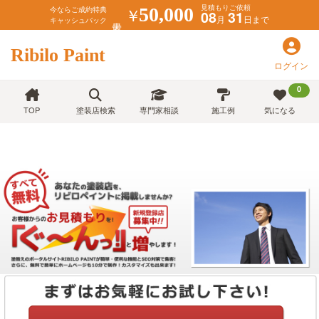
見積もりご依頼
￥
50,000
今ならご成約特典
08
31
月
日まで
キャッシュバック
Ribilo Paint
ログイン
0
TOP
塗装店検索
専門家相談
施工例
気になる